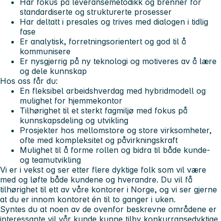
Har fokus på leveransemetodikk og brenner for
standardiserte og strukturerte prosesser
Har deltatt i presales og trives med dialogen i tidlig
fase
Er analytisk, forretningsorientert og god til å
kommunisere
Er nysgjerrig på ny teknologi og motiveres av å lære
og dele kunnskap
Hos oss får du:
En fleksibel arbeidshverdag med hybridmodell og
mulighet for hjemmekontor
Tilhørighet til et sterkt fagmiljø med fokus på
kunnskapsdeling og utvikling
Prosjekter hos mellomstore og store virksomheter,
ofte med kompleksitet og påvirkningskraft
Mulighet til å forme rollen og bidra til både kunde-
og teamutvikling
Vi er i vekst og ser etter flere dyktige folk som vil være
med og løfte både kundene og hverandre. Du vil få
tilhørighet til ett av våre kontorer i Norge, og vi ser gjerne
at du er innom kontoret én til to ganger i uken.
Syntes du at noen av de ovenfor beskrevne områdene er
interessante vil vår kunde kunne tilby konkurransedyktige