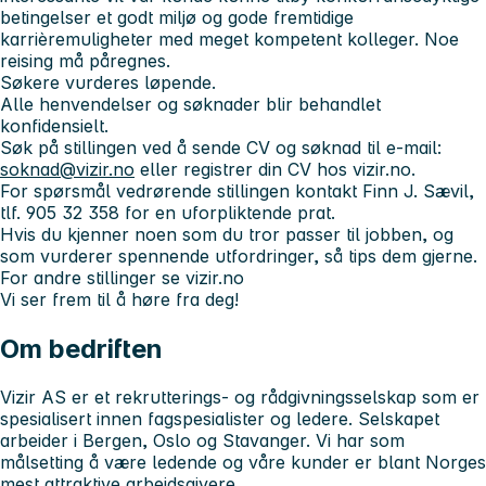
betingelser et godt miljø og gode fremtidige
karrièremuligheter med meget kompetent kolleger. Noe
reising må påregnes.
Søkere vurderes løpende.
Alle henvendelser og søknader blir behandlet
konfidensielt.
Søk på stillingen ved å sende CV og søknad til e-mail:
soknad@vizir.no
eller registrer din CV hos vizir.no.
For spørsmål vedrørende stillingen kontakt Finn J. Sævil,
tlf. 905 32 358 for en uforpliktende prat.
Hvis du kjenner noen som du tror passer til jobben, og
som vurderer spennende utfordringer, så tips dem gjerne.
For andre stillinger se vizir.no
Vi ser frem til å høre fra deg!
Om bedriften
Vizir AS er et rekrutterings- og rådgivningsselskap som er
spesialisert innen fagspesialister og ledere. Selskapet
arbeider i Bergen, Oslo og Stavanger. Vi har som
målsetting å være ledende og våre kunder er blant Norges
mest attraktive arbeidsgivere.