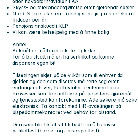
etter hovedtariffavtalen i KA
Skyss- og telefongodtgjørelse etter gjeldende satser
Nord-Norge-uke, en ordning som gir prester ekstra
fridager per år
Pensjonsinnskudd i KLP
Vi kan være behjelpelig med å finne bolig
Annet:
Bokmål er målform i skole og kirke
For å bli tilsatt må en ha sertifikat og kunne
disponere egen bil.
Tilsettingen skjer på de vilkår som til enhver tid
gjelder og den som tilsettes må rette seg etter
endringer i lover, tariffavtaler, reglement m.m.
Prosesser som kan influere på tjenestens gjøremål
og tjenestested kan forekomme. Alle søkere må søke
elektronisk. Ta kontakt med HR-avdelingen på
bispedømmekontoret ved behov for bistand.
Den som blir tilsatt vil bli bedt om å fremvise
politiattest (barne- og omsorgsattest)