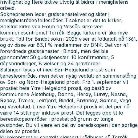
frivillighet og flere aktive utvalg til bidrar i menighetens
arbeid.
Soknepresten leder gudstjenestelivet og sitter i
menighetsrådet/fellesrådet. I soknet er det to kirker,
Solstad kirke ved Holm og Vassås kirke ved
kommunesentrumet Terråk. Begge kirkene er like mye
brukt. Tall for Bindal sokn i 2025 viser et folketall på 1361,
og av disse var 83,1 % medlemmer av DNK. Det var 41
forordnede gudstjenester i Bindal, men det ble
gjennomført 50 gudstjenester. 10 konfirmanter, 5
dåpshandlinger, 8 vielser og 24 gravferder.
Stillingen lyses ut med Sør-Helgeland prosti som
tjenesteområde, men det er nylig vedtatt en sammenslåing
av Sør- og Nord-Helgeland prosti. Fra 1. september vil
prostiet hete Ytre Helgeland prosti, og bestå av
kommunene Alstahaug, Dønna, Herøy, Lurøy, Nesna,
Rødøy, Træna, Leirfjord, Bindal, Brønnøy, Sømna, Vega
og Vevelstad. I nye Ytre Helgeland prosti vil det per nå
være 14 stillinger inklusiv prost. Det legges opp til to
beredskapsområder i prostiet på grunn av lange
avstander. Du vil være en del av beredskapen i den sørlige
delen av prostiet.
Kirkekontoret er sentralt plassert i rådhuset på Terråk