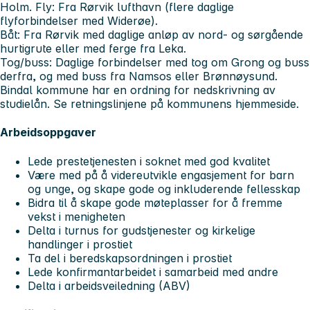
Holm. Fly: Fra Rørvik lufthavn (flere daglige
flyforbindelser med Widerøe).
Båt: Fra Rørvik med daglige anløp av nord- og sørgående
hurtigrute eller med ferge fra Leka.
Tog/buss: Daglige forbindelser med tog om Grong og buss
derfra, og med buss fra Namsos eller Brønnøysund.
Bindal kommune har en ordning for nedskrivning av
studielån. Se retningslinjene på kommunens hjemmeside.
Arbeidsoppgaver
Lede prestetjenesten i soknet med god kvalitet
Være med på å videreutvikle engasjement for barn
og unge, og skape gode og inkluderende fellesskap
Bidra til å skape gode møteplasser for å fremme
vekst i menigheten
Delta i turnus for gudstjenester og kirkelige
handlinger i prostiet
Ta del i beredskapsordningen i prostiet
Lede konfirmantarbeidet i samarbeid med andre
Delta i arbeidsveiledning (ABV)