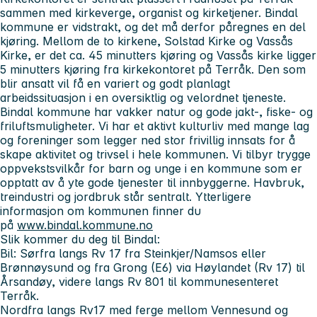
sammen med kirkeverge, organist og kirketjener. Bindal
kommune er vidstrakt, og det må derfor påregnes en del
kjøring. Mellom de to kirkene, Solstad Kirke og Vassås
Kirke, er det ca. 45 minutters kjøring og Vassås kirke ligger
5 minutters kjøring fra kirkekontoret på Terråk. Den som
blir ansatt vil få en variert og godt planlagt
arbeidssituasjon i en oversiktlig og velordnet tjeneste.
Bindal kommune har vakker natur og gode jakt-, fiske- og
friluftsmuligheter. Vi har et aktivt kulturliv med mange lag
og foreninger som legger ned stor frivillig innsats for å
skape aktivitet og trivsel i hele kommunen. Vi tilbyr trygge
oppvekstsvilkår for barn og unge i en kommune som er
opptatt av å yte gode tjenester til innbyggerne. Havbruk,
treindustri og jordbruk står sentralt. Ytterligere
informasjon om kommunen finner du
på
www.bindal.kommune.no
Slik kommer du deg til Bindal:
Bil: Sørfra langs Rv 17 fra Steinkjer/Namsos eller
Brønnøysund og fra Grong (E6) via Høylandet (Rv 17) til
Årsandøy, videre langs Rv 801 til kommunesenteret
Terråk.
Nordfra langs Rv17 med ferge mellom Vennesund og