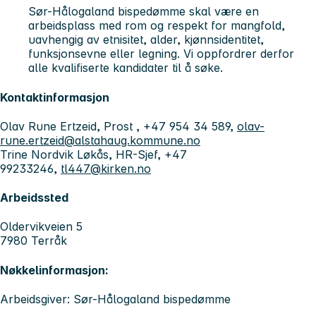
Sør-Hålogaland bispedømme skal være en
arbeidsplass med rom og respekt for mangfold,
uavhengig av etnisitet, alder, kjønnsidentitet,
funksjonsevne eller legning. Vi oppfordrer derfor
alle kvalifiserte kandidater til å søke.
Kontaktinformasjon
Olav Rune Ertzeid, Prost , +47 954 34 589,
olav-
rune.ertzeid@alstahaug.kommune.no
Trine Nordvik Løkås, HR-Sjef, +47
99233246,
tl447@kirken.no
Arbeidssted
Oldervikveien 5
7980 Terråk
Nøkkelinformasjon:
Arbeidsgiver: Sør-Hålogaland bispedømme