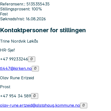
Referansenr.: 5135355435
Stillingsprosent: 100%
Fast
Søknadsfrist: 16.08.2026
Kontaktpersoner for stillingen
Trine Nordvik Løkås
HR-Sjef
+47 99233246
tl447@kirken.no
Olav Rune Ertzeid
Prost
+47 954 34 589
olav-rune.ertzeid@alstahaug.kommune.no