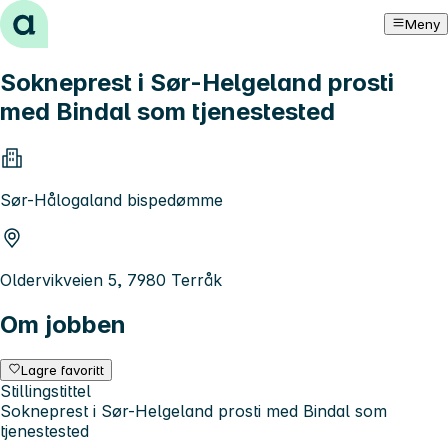
Hopp til innhold
Meny
Sokneprest i Sør-Helgeland prosti
med Bindal som tjenestested
Sør-Hålogaland bispedømme
Oldervikveien 5, 7980 Terråk
Om jobben
Lagre favoritt
Stillingstittel
Sokneprest i Sør-Helgeland prosti med Bindal som
tjenestested