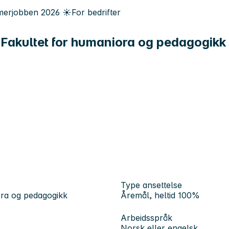
erjobben
2026
☀️
For bedrifter
d Fakultet for humaniora og pedagogikk
Type ansettelse
iora og pedagogikk
Åremål, heltid 100%
Arbeidsspråk
Norsk eller engelsk