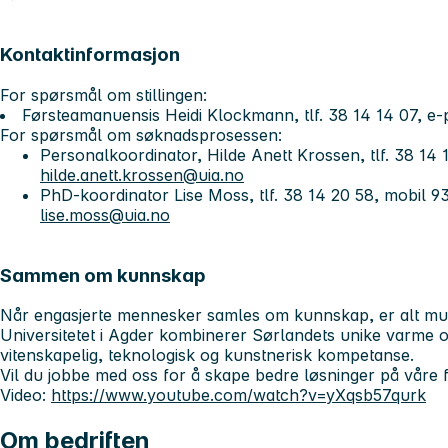
Kontaktinformasjon
For spørsmål om stillingen:
Førsteamanuensis Heidi Klockmann, tlf. 38 14 14 07, e
For spørsmål om søknadsprosessen:
Personalkoordinator, Hilde Anett Krossen, tlf. 38 14 1
hilde.anett.krossen@uia.no
PhD-koordinator Lise Moss, tlf. 38 14 20 58, mobil 9
lise.moss@uia.no
Sammen om kunnskap
Når engasjerte mennesker samles om kunnskap, er alt mul
Universitetet i Agder kombinerer Sørlandets unike varme 
vitenskapelig, teknologisk og kunstnerisk kompetanse.
Vil du jobbe med oss for å skape bedre løsninger på våre f
Video:
https://www.youtube.com/watch?v=yXqsb57qurk
Om bedriften