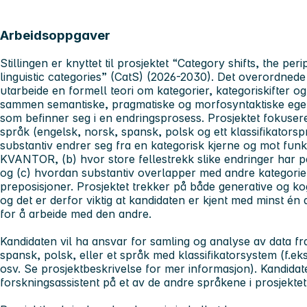
Arbeidsoppgaver
Stillingen er knyttet til prosjektet “Category shifts, the pe
linguistic categories” (CatS) (2026-2030). Det overordnede
utarbeide en formell teori om kategorier, kategoriskifter 
sammen semantiske, pragmatiske og morfosyntaktiske ege
som befinner seg i en endringsprosess. Prosjektet fokusere
språk (engelsk, norsk, spansk, polsk og ett klassifikator
substantiv endrer seg fra en kategorisk kjerne og mot fun
KVANTOR, (b) hvor store fellestrekk slike endringer har p
og (c) hvordan substantiv overlapper med andre kategorie
preposisjoner. Prosjektet trekker på både generative og kog
og det er derfor viktig at kandidaten er kjent med minst én
for å arbeide med den andre.
Kandidaten vil ha ansvar for samling og analyse av data fr
spansk, polsk, eller et språk med klassifikatorsystem (f.eks.
osv. Se prosjektbeskrivelse for mer informasjon). Kandida
forskningsassistent på et av de andre språkene i prosjektet