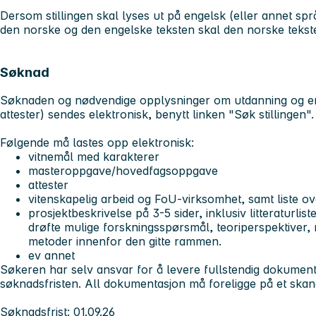
Dersom stillingen skal lyses ut på engelsk (eller annet sp
den norske og den engelske teksten skal den norske tekste
Søknad
Søknaden og nødvendige opplysninger om utdanning og erf
attester) sendes elektronisk, benytt linken "Søk stillingen".
Følgende må lastes opp elektronisk:
vitnemål med karakterer
masteroppgave/hovedfagsoppgave
attester
vitenskapelig arbeid og FoU-virksomhet, samt liste ov
prosjektbeskrivelse på 3-5 sider, inklusiv litteraturlis
drøfte mulige forskningsspørsmål, teoriperspektiver, 
metoder innenfor den gitte rammen.
ev annet
Søkeren har selv ansvar for å levere fullstendig dokumenta
søknadsfristen. All dokumentasjon må foreligge på et skand
Søknadsfrist: 01.09.26