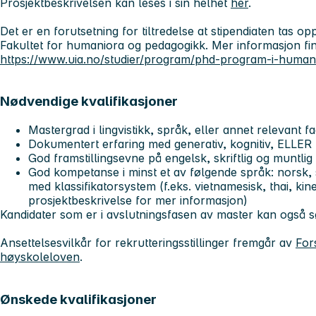
Prosjektbeskrivelsen kan leses i sin helhet
her
.
Det er en forutsetning for tiltredelse at stipendiaten tas 
Fakultet for humaniora og pedagogikk. Mer informasjon fi
https://www.uia.no/studier/program/phd-program-i-human
Nødvendige kvalifikasjoner
Mastergrad i lingvistikk, språk, eller annet relevant 
Dokumentert erfaring med generativ, kognitiv, ELLER f
God framstillingsevne på engelsk, skriftlig og muntlig
God kompetanse i minst et av følgende språk: norsk, 
med klassifikatorsystem (f.eks. vietnamesisk, thai, kine
prosjektbeskrivelse for mer informasjon)
Kandidater som er i avslutningsfasen av master kan også s
Ansettelsesvilkår for rekrutteringsstillinger fremgår av
Fors
høyskoleloven
.
Ønskede kvalifikasjoner