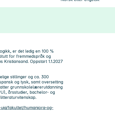
ogikk, er det ledig en 100 %
nstitutt for fremmedspråk og
s Kristiansand. Oppstart 1.1.2027
lige stillinger og ca. 300
 spansk og tysk, samt oversetting
mfatter grunnskolelærerutdanning
U), årsstudier, bachelor- og
tteraturvitenskap.
uia/fakultet/humaniora-og-