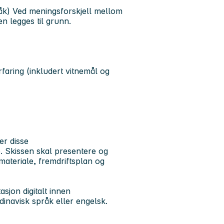
råk) Ved meningsforskjell mellom
n legges til grunn.
aring (inkludert vitnemål og
er disse
te. Skissen skal presentere og
materiale, fremdriftsplan og
sjon digitalt innen
inavisk språk eller engelsk.