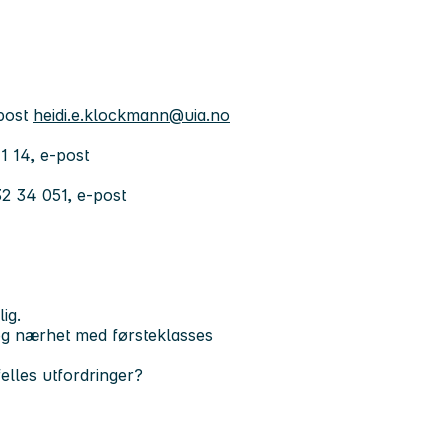
-post
heidi.e.klockmann@uia.no
1 14, e-post
32 34 051, e-post
ig.
og nærhet med førsteklasses
elles utfordringer?