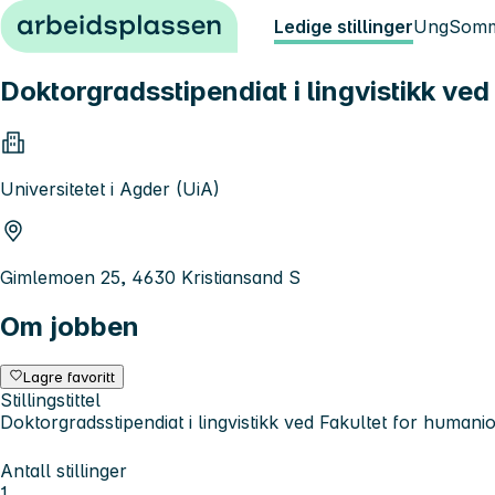
Hopp til innhold
Ledige stillinger
Ung
Somm
Doktorgradsstipendiat i lingvistikk ve
Universitetet i Agder (UiA)
Gimlemoen 25, 4630 Kristiansand S
Om jobben
Lagre favoritt
Stillingstittel
Doktorgradsstipendiat i lingvistikk ved Fakultet for human
Antall stillinger
1