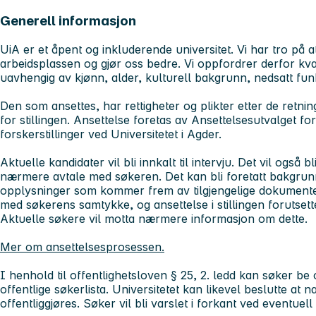
Generell informasjon
UiA er et åpent og inkluderende universitet. Vi har tro på 
arbeidsplassen og gjør oss bedre. Vi oppfordrer derfor kvali
uavhengig av kjønn, alder, kulturell bakgrunn, nedsatt fun
Den som ansettes, har rettigheter og plikter etter de retning
for stillingen. Ansettelse foretas av Ansettelsesutvalget fo
forskerstillinger ved Universitetet i Agder.
Aktuelle kandidater vil bli innkalt til intervju. Det vil også b
nærmere avtale med søkeren. Det kan bli foretatt bakgrunn
opplysninger som kommer frem av tilgjengelige dokument
med søkerens samtykke, og ansettelse i stillingen forutset
Aktuelle søkere vil motta nærmere informasjon om dette.
Mer om ansettelsesprosessen.
I henhold til offentlighetsloven § 25, 2. ledd kan søker be
offentlige søkerlista. Universitetet kan likevel beslutte at
offentliggjøres. Søker vil bli varslet i forkant ved eventuell