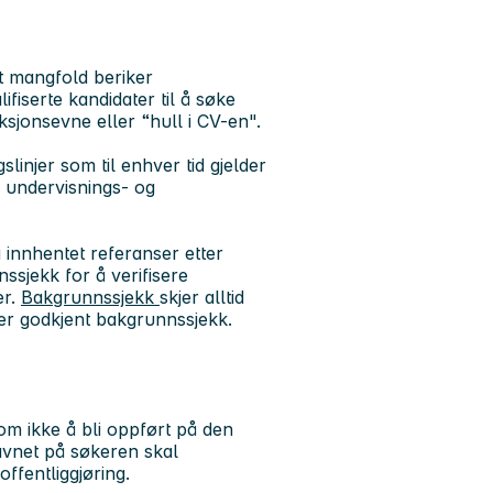
at mangfold beriker
fiserte kandidater til å søke
ksjonsevne eller “hull i CV-en".
slinjer som til enhver tid gjelder
r undervisnings- og
li innhentet referanser etter
ssjekk for å verifisere
er.
Bakgrunnssjekk
skjer alltid
ter godkjent bakgrunnssjekk.
 om ikke å bli oppført på den
 navnet på søkeren skal
 offentliggjøring.