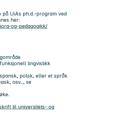
opp på UiAs ph.d.-program ved
nnes her:
iora-og-pedagogikk/
fagområde
unksjonell lingvistikk
spansk, polsk, eller et språk
sisk, osv.., se
øke.
krift til universitets- og