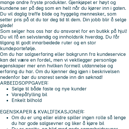
mange andre fryste produkter. Gjenkjøpet er høyt og
kundene ser på deg som en helt når du kjører inn i gaten.
Du vil daglig treffe blide og hyggelig mennesker, som
setter pris på at du tar deg tid til dem. Din jobb blir å selge
glede!
Som selger hos oss har du ansvaret for en butikk på hjul!
Du vil få en selvstendig og innholdsrik hverdag. Du får
tilgang til godt innarbeidede ruter og en stor
kundeportefølje.
Om du har salgserfaring eller bakgrunn fra kundeservice
kan det være en fordel, men vi vektlegger personlige
egenskaper mer enn hvilken formell utdannelse og
erfaring du har. Om du kjenner deg igjen i beskrivelsen
nedenfor bør du snarest sende inn din søknad!
ARBEIDSOPPGAVER:
Selge til både faste og nye kunder
Varepåfylling bil
Enkelt bilhold
EGENSKAPER & KVALIFIKASJONER:
Om du er ung eller eldre spiller ingen rolle så lenge
du har gode salgsevner og liker å kjøre bil
Du er positiv, og blid med gode samarbeidsevner