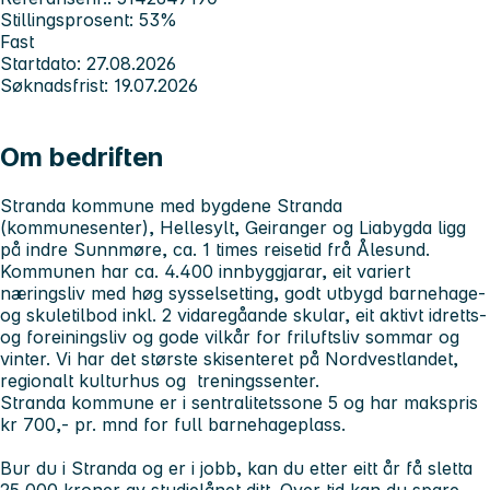
Stillingsprosent: 53%
Fast
Startdato: 27.08.2026
Søknadsfrist: 19.07.2026
Om bedriften
Stranda kommune med bygdene Stranda
(kommunesenter), Hellesylt, Geiranger og Liabygda ligg
på indre Sunnmøre, ca. 1 times reisetid frå Ålesund.
Kommunen har ca. 4.400 innbyggjarar, eit variert
næringsliv med høg sysselsetting, godt utbygd barnehage-
og skuletilbod inkl. 2 vidaregåande skular, eit aktivt idretts-
og foreiningsliv og gode vilkår for friluftsliv sommar og
vinter. Vi har det største skisenteret på Nordvestlandet,
regionalt kulturhus og treningssenter.
Stranda kommune er i sentralitetssone 5 og har makspris
kr 700,- pr. mnd for full barnehageplass.
Bur du i Stranda og er i jobb, kan du etter eitt år få sletta
25 000 kroner av studielånet ditt. Over tid kan du spare