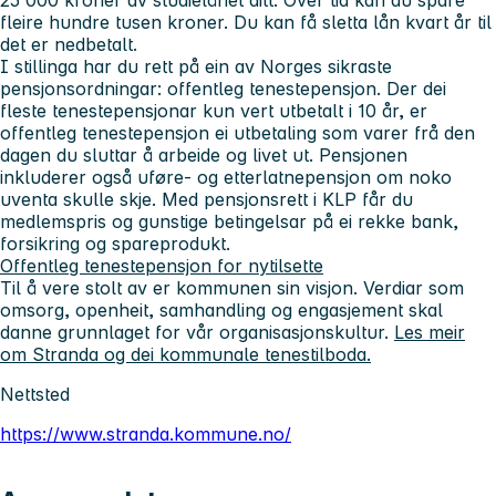
fleire hundre tusen kroner. Du kan få sletta lån kvart år til
det er nedbetalt
.
I stillinga har du rett på ein av Norges sikraste
pensjonsordningar: offentleg tenestepensjon. Der dei
fleste tenestepensjonar kun vert utbetalt i 10 år, er
offentleg tenestepensjon ei utbetaling som varer frå den
dagen du sluttar å arbeide og livet ut. Pensjonen
inkluderer også uføre- og etterlatnepensjon om noko
uventa skulle skje. Med pensjonsrett i KLP får du
medlemspris og gunstige betingelsar på ei rekke bank,
forsikring og spareprodukt.
Offentleg tenestepensjon for nytilsette
Til å vere stolt av er kommunen sin visjon. Verdiar som
omsorg, openheit, samhandling og engasjement skal
danne grunnlaget for vår organisasjonskultur.
Les meir
om Stranda og dei kommunale tenestilboda.
Nettsted
https://www.stranda.kommune.no/