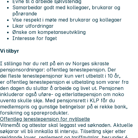
Evne til å arbeide sjølvstendig
Samarbeidar godt med kollegaer, brukarar og
pårørande
Vise respekt i møte med brukarar og kollegaer
Likar utfordringar
Ønske om kompetanseutvikling
Interesse for faget
Vi tilbyr
I stillinga har du rett på ein av Norges sikraste
pensjonsordningar: offentleg tenestepensjon. Der
dei fleste tenestepensjonar kun vert utbetalt i 10 år,
er offentleg tenestepensjon ei utbetaling som varer fra
den dagen du sluttar å arbeide og livet ut. Pensjonen
inkluderar også uføre- og etterlattepensjon om noko
uventa skulle skje. Med pensjonsrett i KLP får du
medlemspris og gunstige betingelsar på ei rekke bank,
forsikring og spareprodukter.
Offentleg tenestepensjon for nytilsette
Vitnemål og attestar skal leggast ved søknaden. Aktuelle
søkjarar vil bli innkalla til intervju. Tilsetting skjer etter
gjeldande lover, reglement og tariffavtalar, herunder 6