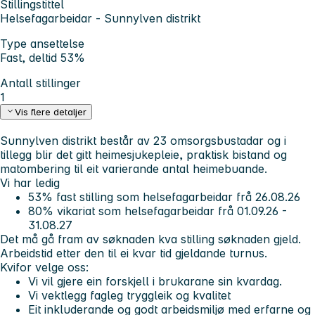
Stillingstittel
Helsefagarbeidar - Sunnylven distrikt
Type ansettelse
Fast, deltid 53%
Antall stillinger
1
Vis flere detaljer
Sunnylven distrikt består av 23 omsorgsbustadar og i
tillegg blir det gitt heimesjukepleie, praktisk bistand og
matombering til eit varierande antal heimebuande.
Vi har ledig
53% fast stilling som helsefagarbeidar frå 26.08.26
80% vikariat som helsefagarbeidar frå 01.09.26 -
31.08.27
Det må gå fram av søknaden kva stilling søknaden gjeld.
Arbeidstid etter den til ei kvar tid gjeldande turnus.
Kvifor velge oss:
Vi vil gjere ein forskjell i brukarane sin kvardag.
Vi vektlegg fagleg tryggleik og kvalitet
Eit inkluderande og godt arbeidsmiljø med erfarne og