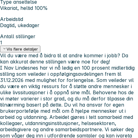
Type ansettelse
Vikariat, heltid 100%
Arbeidstid
Dagtid, ukedager
Antall stillinger
1
Vis flere detaljer
Vil du være med å bidra til at andre kommer i jobb? Da
kan akkurat denne stillingen være noe for deg!
I Nav Lindesnes har vi nå ledig en 100 prosent midlertidig
stilling som veileder i oppfølgingsavdelingen frem til
31.12.2026 med mulighet for forlengelse. Som veileder vil
du være en viktig ressurs for å støtte andre mennesker i
ulike livssituasjoner i å oppnå sine mål. Behovene hos de
vi møter varierer i stor grad, og du må derfor tilpasse din
tilnærming basert på dette. Du vil ha ansvar for egen
brukerportefølje med mål om å hjelpe mennesker ut i
arbeid og utdanning. Arbeidet gjøres i tett samarbeid med
kollegaer, utdanningsinstitusjoner, helsesektoren,
arbeidsgivere og andre samarbeidspartnere. Vi søker deg
som våger deg inn i utfordrende samtaler og kan ivareta