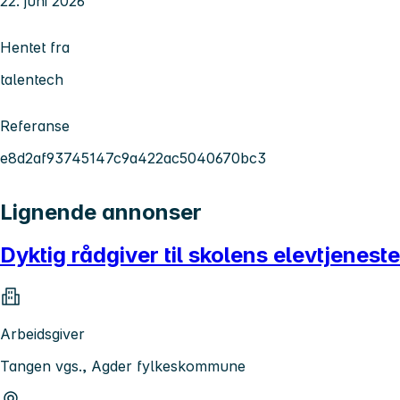
22. juni 2026
Hentet fra
talentech
Referanse
e8d2af93745147c9a422ac5040670bc3
Lignende annonser
Dyktig rådgiver til skolens elevtjeneste
Arbeidsgiver
Tangen vgs., Agder fylkeskommune