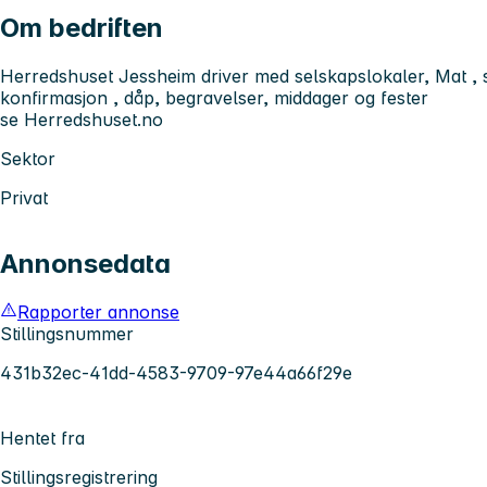
Om bedriften
Herredshuset Jessheim driver med selskapslokaler, Mat , se
konfirmasjon , dåp, begravelser, middager og fester
se Herredshuset.no
Sektor
Privat
Annonsedata
Rapporter annonse
Stillingsnummer
431b32ec-41dd-4583-9709-97e44a66f29e
Hentet fra
Stillingsregistrering