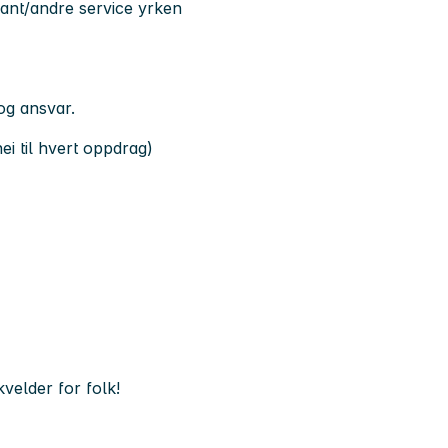
rant/andre service yrken
 og ansvar.
nei til hvert oppdrag)
kvelder for folk!