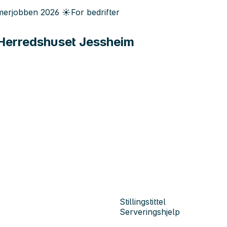
erjobben
2026
☀️
For bedrifter
- Herredshuset Jessheim
Stillingstittel
Serveringshjelp