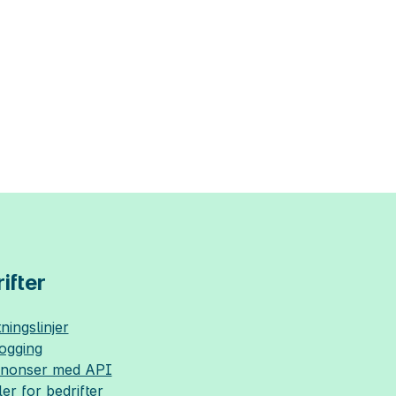
ifter
ningslinjer
logging
nnonser med API
ler for bedrifter