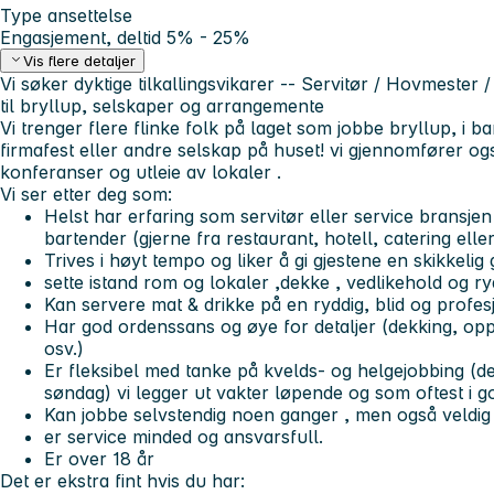
Type ansettelse
Engasjement, deltid 5% - 25%
Vis flere detaljer
Vi søker dyktige tilkallingsvikarer -- Servitør / Hovmester 
til bryllup, selskaper og arrangemente
Vi trenger flere flinke folk på laget som jobbe bryllup, i b
firmafest eller andre selskap på huset! vi gjennomfører o
konferanser og utleie av lokaler .
Vi ser etter deg som:
Helst har erfaring som servitør eller service bransjen
bartender (gjerne fra restaurant, hotell, catering ell
Trives i høyt tempo og liker å gi gjestene en skikkeli
sette istand rom og lokaler ,dekke , vedlikehold og ry
Kan servere mat & drikke på en ryddig, blid og profes
Har god ordenssans og øye for detaljer (dekking, opp
osv.)
Er fleksibel med tanke på kvelds- og helgejobbing (de
søndag) vi legger ut vakter løpende og som oftest i go
Kan jobbe selvstendig noen ganger , men også veldig 
er service minded og ansvarsfull.
Er over 18 år
Det er ekstra fint hvis du har: