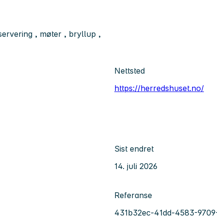
rvering , møter , bryllup ,
Nettsted
https://herredshuset.no/
Sist endret
14. juli 2026
Referanse
431b32ec-41dd-4583-9709