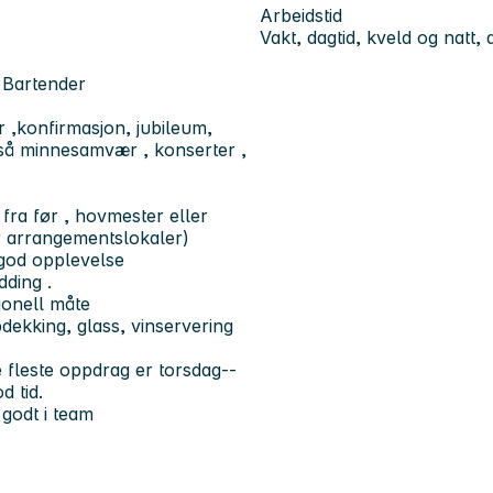
Arbeidstid
Vakt, dagtid, kveld og natt, 
/ Bartender
ar ,konfirmasjon, jubileum,
gså minnesamvær , konserter ,
 fra før , hovmester eller
er arrangementslokaler)
g god opplevelse
dding .
jonell måte
dekking, glass, vinservering
 fleste oppdrag er torsdag--
d tid.
godt i team