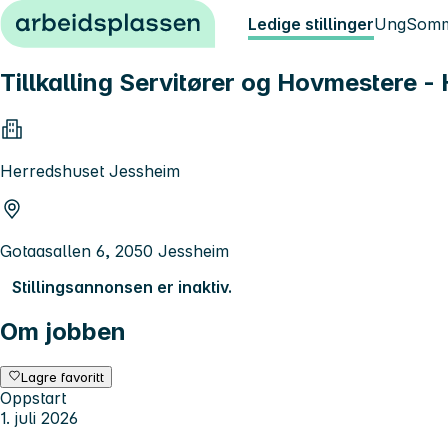
Hopp til innhold
Ledige stillinger
Ung
Somm
Tillkalling Servitører og Hovmestere 
Herredshuset Jessheim
Gotaasallen 6, 2050 Jessheim
Stillingsannonsen er inaktiv.
Om jobben
Lagre favoritt
Oppstart
1. juli 2026