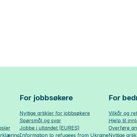
For jobbsøkere
For bedr
Nyttige artikler for jobbsøkere
Vilkår og ret
Spørsmål og svar
Hjelp til inn
sler
Jobbe i utlandet (EURES)
Overføre a
erklæring
Information to refugees from Ukraine
Nyttige artik