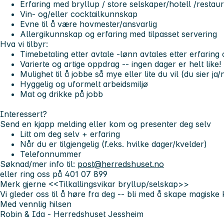
Erfaring med bryllup / store selskaper/hotell /restau
Vin- og/eller cocktailkunnskap
Evne til å være hovmester/ansvarlig
Allergikunnskap og erfaring med tilpasset servering
Hva vi tilbyr:
Timebetaling etter avtale -lønn avtales etter erfaring
Varierte og artige oppdrag -- ingen dager er helt like!
Mulighet til å jobbe så mye eller lite du vil (du sier ja/
Hyggelig og uformelt arbeidsmiljø
Mat og drikke på jobb
Interessert?
Send en kjapp melding eller kom og presenter deg selv
Litt om deg selv + erfaring
Når du er tilgjengelig (f.eks. hvilke dager/kvelder)
Telefonnummer
Søknad/mer info til:
post@herredshuset.no
eller ring oss på
401 07 899
Merk gjerne <<Tilkallingsvikar bryllup/selskap>>
Vi gleder oss til å høre fra deg -- bli med å skape magiske 
Med vennlig hilsen
Robin & Ida - Herredshuset Jessheim