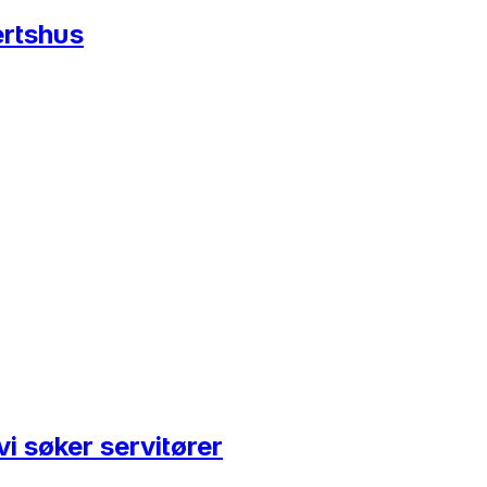
ertshus
vi søker servitører