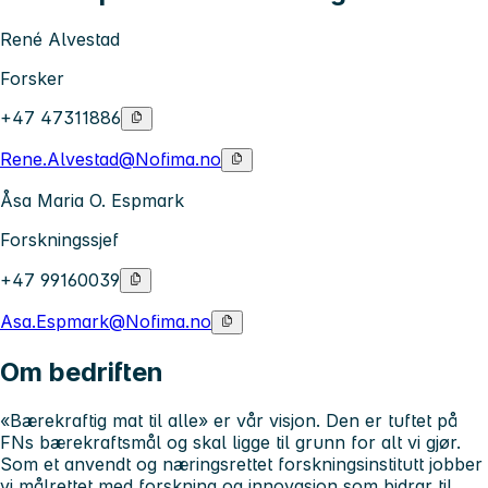
René Alvestad
Forsker
+47 47311886
Rene.Alvestad@Nofima.no
Åsa Maria O. Espmark
Forskningssjef
+47 99160039
Asa.Espmark@Nofima.no
Om bedriften
«Bærekraftig mat til alle» er vår visjon. Den er tuftet på
FNs bærekraftsmål og skal ligge til grunn for alt vi gjør.
Som et anvendt og næringsrettet forskningsinstitutt jobber
vi målrettet med forskning og innovasjon som bidrar til