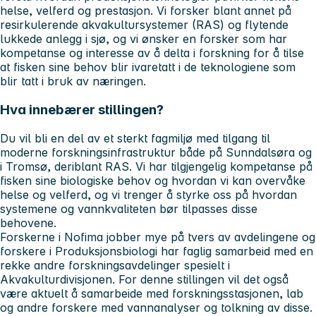
helse, velferd og prestasjon. Vi forsker blant annet på
resirkulerende akvakultursystemer (RAS) og flytende
lukkede anlegg i sjø, og vi ønsker en forsker som har
kompetanse og interesse av å delta i forskning for å tilse
at fisken sine behov blir ivaretatt i de teknologiene som
blir tatt i bruk av næringen.
Hva innebærer stillingen?
Du vil bli en del av et sterkt fagmiljø med tilgang til
moderne forskningsinfrastruktur både på Sunndalsøra og
i Tromsø, deriblant RAS. Vi har tilgjengelig kompetanse på
fisken sine biologiske behov og hvordan vi kan overvåke
helse og velferd, og vi trenger å styrke oss på hvordan
systemene og vannkvaliteten bør tilpasses disse
behovene.
Forskerne i Nofima jobber mye på tvers av avdelingene og
forskere i Produksjonsbiologi har faglig samarbeid med en
rekke andre forskningsavdelinger spesielt i
Akvakulturdivisjonen. For denne stillingen vil det også
være aktuelt å samarbeide med forskningsstasjonen, lab
og andre forskere med vannanalyser og tolkning av disse.