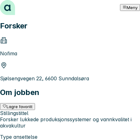
Hopp til innhold
Meny
Forsker
Nofima
Sjølsengvegen 22, 6600 Sunndalsøra
Om jobben
Lagre favoritt
Stillingstittel
Forsker lukkede produksjonssystemer og vannkvalitet i
akvakultur
Type ansettelse