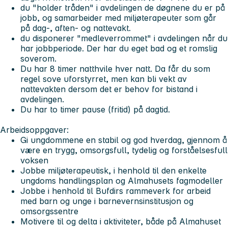
du "holder tråden" i avdelingen de døgnene du er på
jobb, og samarbeider med miljøterapeuter som går
på dag-, aften- og nattevakt.
du disponerer "medleverrommet" i avdelingen når du
har jobbperiode. Der har du eget bad og et romslig
soverom.
Du har 8 timer natthvile hver natt. Da får du som
regel sove uforstyrret, men kan bli vekt av
nattevakten dersom det er behov for bistand i
avdelingen.
Du har to timer pause (fritid) på dagtid.
Arbeidsoppgaver:
Gi ungdommene en stabil og god hverdag, gjennom å
være en trygg, omsorgsfull, tydelig og forståelsesfull
voksen
Jobbe miljøterapeutisk, i henhold til den enkelte
ungdoms handlingsplan og Almahusets fagmodeller
Jobbe i henhold til Bufdirs rammeverk for arbeid
med barn og unge i barnevernsinstitusjon og
omsorgssentre
Motivere til og delta i aktiviteter, både på Almahuset