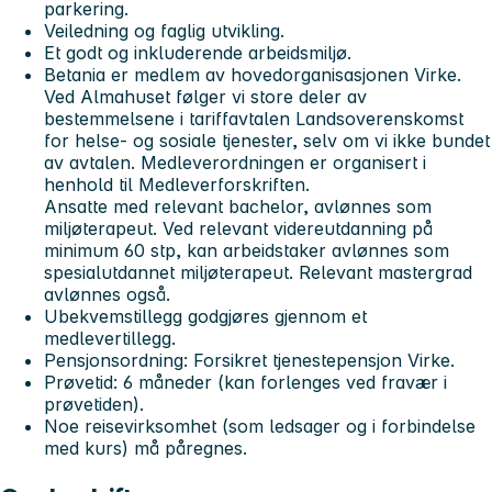
parkering.
Veiledning og faglig utvikling.
Et godt og inkluderende arbeidsmiljø.
Betania er medlem av hovedorganisasjonen Virke.
Ved Almahuset følger vi store deler av
bestemmelsene i tariffavtalen Landsoverenskomst
for helse- og sosiale tjenester, selv om vi ikke bundet
av avtalen. Medleverordningen er organisert i
henhold til Medleverforskriften.
Ansatte med relevant bachelor, avlønnes som
miljøterapeut. Ved relevant videreutdanning på
minimum 60 stp, kan arbeidstaker avlønnes som
spesialutdannet miljøterapeut. Relevant mastergrad
avlønnes også.
Ubekvemstillegg godgjøres gjennom et
medlevertillegg.
Pensjonsordning: Forsikret tjenestepensjon Virke.
Prøvetid: 6 måneder (kan forlenges ved fravær i
prøvetiden).
Noe reisevirksomhet (som ledsager og i forbindelse
med kurs) må påregnes.