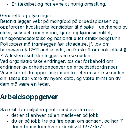
Er fleksibel og har evne til hurtig omstilling.
Generelle opplysninger:
Betania legger vekt på mangfold på arbeidsplassen og
oppfordrer kvalifiserte kandidater til å søke - uavhengig av
alder, seksuell orientering, kjønn og kjønnsidentitet,
funksjonsnedsettelse og nasjonal eller etnisk bakgrunn.
Politiattest må framlegges før tiltredelse, jf. lov om
barnevern § 12-11 andre ledd, og forskrift om politiattest §
7. Attesten skal ikke legges ved søknaden.
Ved organisatoriske endringer, tas det forbehold om
endringer av arbeidsoppgaver og arbeidstidsordninger.
Vi ønsker at du oppgir minimum to referanser i søknaden
din. Disse bør være av nyere dato, og være minst en av
dem må være en leder.
Arbeidsoppgaver
Særskilt for miljøterapeut i medleverturnus:
det er til enhver tid en medlever på jobb.
du er på jobb tre og fire døgn om gangen, og har 7
døgn fri mellom hver arbeidsøkt (3-7-4-7).