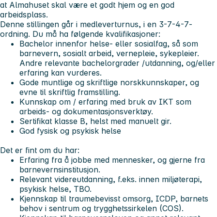
at Almahuset skal være et godt hjem og en god
arbeidsplass.
Denne stillingen går i medleverturnus, i en 3-7-4-7-
ordning.
Du må ha følgende kvalifikasjoner:
Bachelor innenfor helse- eller sosialfag, så som
barnevern, sosialt arbeid, vernepleie, sykepleier.
Andre relevante bachelorgrader /utdanning, og/eller
erfaring kan vurderes.
Gode muntlige og skriftlige norskkunnskaper, og
evne til skriftlig framstilling.
Kunnskap om / erfaring med bruk av IKT som
arbeids- og dokumentasjonsverktøy.
Sertifikat klasse B, helst med manuelt gir.
God fysisk og psykisk helse
Det er fint om du har:
Erfaring fra å jobbe med mennesker, og gjerne fra
barnevernsinstitusjon.
Relevant videreutdanning, f.eks. innen miljøterapi,
psykisk helse, TBO.
Kjennskap til traumebevisst omsorg, ICDP, barnets
behov i sentrum og trygghetssirkelen (COS).