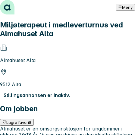
Hopp til innhold
Meny
Miljøterapeut i medleverturnus ved
Almahuset Alta
Almahuset Alta
9512 Alta
Stillingsannonsen er inaktiv.
Om jobben
Lagre favoritt
Almahuset er en omsorgsinstitusjon for ungdommer i
alderen 13-18 år. Vi eies og drives av den ideelle stiftelsen