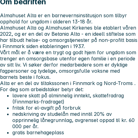
Om bedriften
Almahuset Alta
er en barnevernsinstitusjon som tilbyr
opphold for ungdom i alderen 13-18 år.
Almahuset Alta og Almahuset Kirkenes
ble etablert våren
2022, og er en del av
Betania Alta
- en ideell stiftelse som
har tilbudt helse- og omsorgstjenester på non-profitt basis
i Finnmark siden etableringen i 1937.
Vårt mål er å være en trygt og godt hjem for ungdom som
trenger en omsorgsbase utenfor egen familie i en periode
av sitt liv. Vi søker derfor medarbeidere som er dyktige
fagpersoner og tydelige, omsorgsfulle voksne med
barnets beste i fokus.
Alta er en del av tiltakssonen i Finnmark og Nord-Troms
.
For deg som arbeidstaker betyr det:
lavere skatt på alminnelig inntekt, skattefradrag
(Finnmarks-fradraget)
fritak for el-avgift på forbruk
nedskriving av studielån med inntil 20% av
opprinnelig lånegrunnlag, avgrenset oppad til kr. 60
000 per år.
gratis barnehageplass