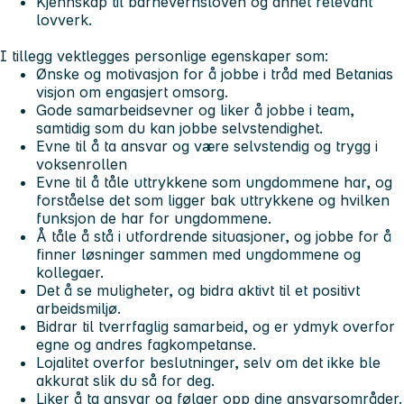
Kjennskap til barnevernsloven og annet relevant
lovverk.
I tillegg vektlegges personlige egenskaper som:
Ønske og motivasjon for å jobbe i tråd med Betanias
visjon om engasjert omsorg.
Gode samarbeidsevner og liker å jobbe i team,
samtidig som du kan jobbe selvstendighet.
Evne til å ta ansvar og være selvstendig og trygg i
voksenrollen
Evne til å tåle uttrykkene som ungdommene har, og
forståelse det som ligger bak uttrykkene og hvilken
funksjon de har for ungdommene.
Å tåle å stå i utfordrende situasjoner, og jobbe for å
finner løsninger sammen med ungdommene og
kollegaer.
Det å se muligheter, og bidra aktivt til et positivt
arbeidsmiljø.
Bidrar til tverrfaglig samarbeid, og er ydmyk overfor
egne og andres fagkompetanse.
Lojalitet overfor beslutninger, selv om det ikke ble
akkurat slik du så for deg.
Liker å ta ansvar og følger opp dine ansvarsområder.