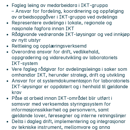
Fagleg leiing av medarbeidara i IKT‑gruppa
– Ansvar for fordeling, koordinering og oppfølging
av arbeidsoppgåver i IKT-gruppa ved avdelinga
Representere avdelinga i lokale, regionale og
nasjonale fagfora innan IKT
Rådgivande vedrørande IKT-løysingar og ved innkjøp
av nytt utstyr
Rettleiing og opplæringsverksemd
Overordna ansvar for drift, vedlikehald,
oppgradering og vidareutvikling av laboratoriets
IKT‑system
Vere fagleg rådgivar for avdelingsleiinga i saker som
omhandlar IKT, herunder strategi, drift og utvikling
Ansvar for at systemdokumentasjon for laboratoriets
IKT‑løysingar er oppdatert og i henhald til gjeldande
krav
Påse at arbeid innan IKT‑området blir utført i
samsvar med verksemdas styringssystem for
informasjonssikkerheit og personvern, samt
gjeldande lover, føresegner og interne retningslinjer
Delta i dagleg drift, implementering og integrasjonar
av tekniske instrument, mellomvare og anna