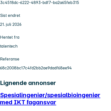
3c4518dc-6222-4893-bdf7-ba2a65feb315
Sist endret
21. juli 2026
Hentet fra
talentech
Referanse
68c2008bc17c4fd2bb2ae9dadf68ee94
Lignende annonser
Spesialingeniør/spesialbioingeniør
med IKT fagansvar