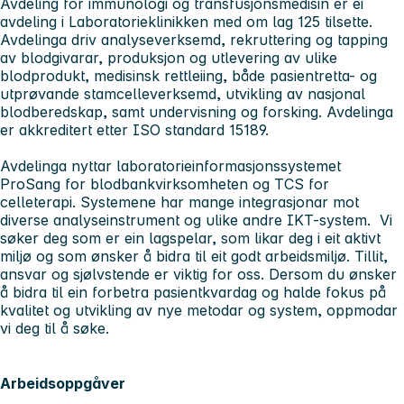
Avdeling for immunologi og transfusjonsmedisin er ei
avdeling i Laboratorieklinikken med om lag 125 tilsette.
Avdelinga driv analyseverksemd, rekruttering og tapping
av blodgivarar, produksjon og utlevering av ulike
blodprodukt, medisinsk rettleiing, både pasientretta- og
utprøvande stamcelleverksemd, utvikling av nasjonal
blodberedskap, samt undervisning og forsking. Avdelinga
er akkreditert etter ISO standard 15189.
Avdelinga nyttar laboratorieinformasjonssystemet
ProSang for blodbankvirksomheten og TCS for
celleterapi. Systemene har mange integrasjonar mot
diverse analyseinstrument og ulike andre IKT-system. Vi
søker deg som er ein lagspelar, som likar deg i eit aktivt
miljø og som ønsker å bidra til eit godt arbeidsmiljø. Tillit,
ansvar og sjølvstende er viktig for oss. Dersom du ønsker
å bidra til ein forbetra pasientkvardag og halde fokus på
kvalitet og utvikling av nye metodar og system, oppmodar
vi deg til å søke.
Arbeidsoppgåver