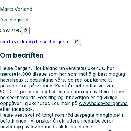
Marta Vorland
Avdelingssjef
55973198
marta.vorland@helse-bergen.no
Om bedriften
Helse Bergen, Haukeland universitetssjukehus, har
nærare14.000 tilsette som har som mål å gi best mogleg
helsehjelp til pasientane våre, og rett opplæring til
pasientar og pårørande. Kvart år behandlar vi over
900.000 pasientar og bidreg i utdanninga av fleire tusen
helsearbeidarar. Forsking og innovasjon er og viktige
oppgåver i sjukehuset. Les meir på
www.helse-bergen.no
eller facebook.
Helse Vest skal så langt som råd avspegle mangfaldet i
befolkninga. Vi ønsker å rekruttere medarbeidarar
uavhengig av kjønn med ulik kompetanse,