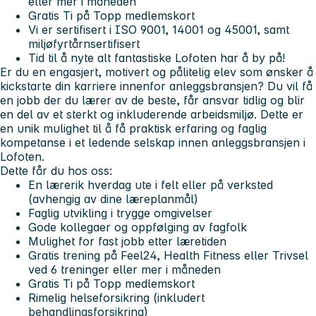
eller mer i måneden
Gratis Ti på Topp medlemskort
Vi er sertifisert i ISO 9001, 14001 og 45001, samt
miljøfyrtårnsertifisert
Tid til å nyte alt fantastiske Lofoten har å by på!
Er du en engasjert, motivert og pålitelig elev som ønsker å
kickstarte din karriere innenfor anleggsbransjen? Du vil få
en jobb der du lærer av de beste, får ansvar tidlig og blir
en del av et sterkt og inkluderende arbeidsmiljø. Dette er
en unik mulighet til å få praktisk erfaring og faglig
kompetanse i et ledende selskap innen anleggsbransjen i
Lofoten.
Dette får du hos oss:
En lærerik hverdag ute i felt eller på verksted
(avhengig av dine læreplanmål)
Faglig utvikling i trygge omgivelser
Gode kollegaer og oppfølging av fagfolk
Mulighet for fast jobb etter læretiden
Gratis trening på Feel24, Health Fitness eller Trivsel
ved 6 treninger eller mer i måneden
Gratis Ti på Topp medlemskort
Rimelig helseforsikring (inkludert
behandlingsforsikring)