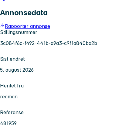
Annonsedata
Rapporter annonse
Stillingsnummer
3c084f6c-f492-441b-a9a3-c9f1a840ba2b
Sist endret
5. august 2026
Hentet fra
recman
Referanse
481959