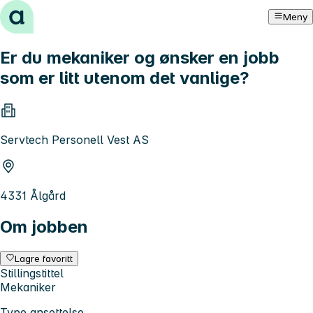
Hopp til innhold
Meny
Er du mekaniker og ønsker en jobb
som er litt utenom det vanlige?
Servtech Personell Vest AS
4331 Ålgård
Om jobben
Lagre favoritt
Stillingstittel
Mekaniker
Type ansettelse