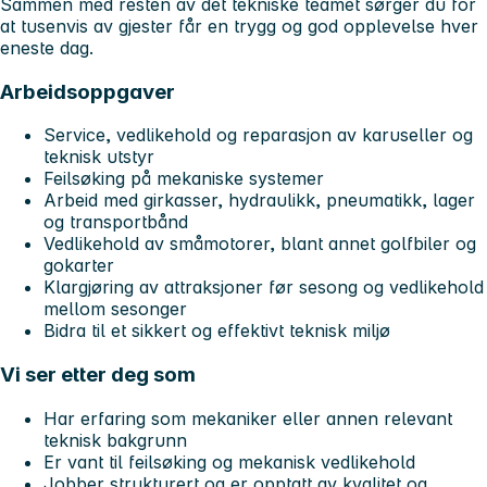
Sammen med resten av det tekniske teamet sørger du for
at tusenvis av gjester får en trygg og god opplevelse hver
eneste dag.
Arbeidsoppgaver
Service, vedlikehold og reparasjon av karuseller og
teknisk utstyr
Feilsøking på mekaniske systemer
Arbeid med girkasser, hydraulikk, pneumatikk, lager
og transportbånd
Vedlikehold av småmotorer, blant annet golfbiler og
gokarter
Klargjøring av attraksjoner før sesong og vedlikehold
mellom sesonger
Bidra til et sikkert og effektivt teknisk miljø
Vi ser etter deg som
Har erfaring som mekaniker eller annen relevant
teknisk bakgrunn
Er vant til feilsøking og mekanisk vedlikehold
Jobber strukturert og er opptatt av kvalitet og