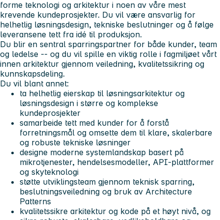
forme teknologi og arkitektur i noen av våre mest
krevende kundeprosjekter. Du vil være ansvarlig for
helhetlig løsningsdesign, tekniske beslutninger og å følge
leveransene tett fra idé til produksjon.
Du blir en sentral sparringspartner for både kunder, team
og ledelse -- og du vil spille en viktig rolle i fagmiljøet vårt
innen arkitektur gjennom veiledning, kvalitetssikring og
kunnskapsdeling.
Du vil blant annet:
ta helhetlig eierskap til løsningsarkitektur og
løsningsdesign i større og komplekse
kundeprosjekter
samarbeide tett med kunder for å forstå
forretningsmål og omsette dem til klare, skalerbare
og robuste tekniske løsninger
designe moderne systemlandskap basert på
mikrotjenester, hendelsesmodeller, API-plattformer
og skyteknologi
støtte utviklingsteam gjennom teknisk sparring,
beslutningsveiledning og bruk av Architecture
Patterns
kvalitetssikre arkitektur og kode på et høyt nivå, og