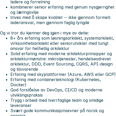
ledere og forretning
kombinerer senior erfaring med genuin nysgjerrighet
og læringsvilje
trives med å skape kvalitet -- ikke gjennom formelt
lederansvar, men gjennom faglig tyngde
Og vi tror du kjenner deg igjen i mye av dette:
8+ års erfaring som løsningsarkitekt, systemarkitekt,
virksomhetsarkitekt eller seniorutvikler med tungt
ansvar for helhetlig arkitektur
Solid erfaring med moderne arkitekturprinsipper og
arkitekturmønstre: mikrotjenester, hendelsesdrevet
arkitektur, DDD, Event Sourcing, CQRS, API-design
og tilsvarende
Erfaring med skyplattformer (Azure, AWS eller GCP)
Erfaring med containerteknologi (Kubernetes,
Docker)
God forståelse av DevOps, CI/CD og moderne
utviklingspraksis
Trygg i arbeid med tverrfaglige team og smidige
leveranser
Svært gode kommunikasjonsevner på norsk og
engelsk