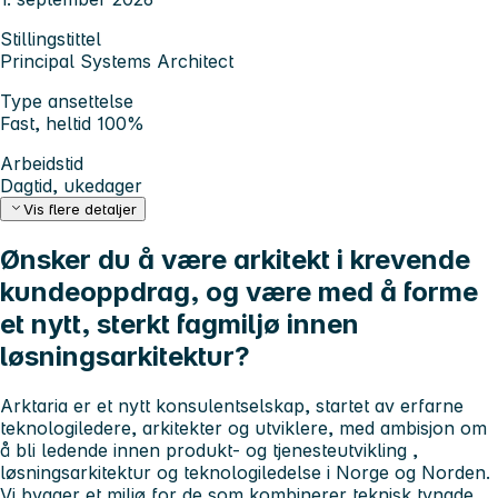
Stillingstittel
Principal Systems Architect
Type ansettelse
Fast, heltid 100%
Arbeidstid
Dagtid, ukedager
Vis flere detaljer
Ønsker du å være arkitekt i krevende
kundeoppdrag, og være med å forme
et nytt, sterkt fagmiljø innen
løsningsarkitektur?
Arktaria er et nytt konsulentselskap, startet av erfarne
teknologiledere, arkitekter og utviklere, med ambisjon om
å bli ledende innen
produkt- og tjenesteutvikling
,
løsningsarkitektur
og
teknologiledelse
i Norge og Norden.
Vi bygger et miljø for de som kombinerer teknisk tyngde