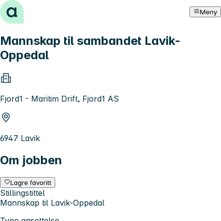
Hopp til innhold
Meny
Mannskap til sambandet Lavik-
Oppedal
Fjord1 - Maritim Drift, Fjord1 AS
6947 Lavik
Om jobben
Lagre favoritt
Stillingstittel
Mannskap til Lavik-Oppedal
Type ansettelse