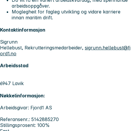
Du vil få ein variert arbeidskvardag, med spennande
arbeidsoppgåver.
Moglegheit for fagleg utvikling og vidare karriere
innan maritim drift.
Kontaktinformasjon
Sigrunn
Hellebust, Rekrutteringsmedarbeider,
sigrunn.hellebust@fj
ord1.no
Arbeidsstad
6947 Lavik
Nøkkelinformasjon:
Arbeidsgivar: Fjord1 AS
Referansenr.: 5142885270
Stillingsprosent: 100%
Fast