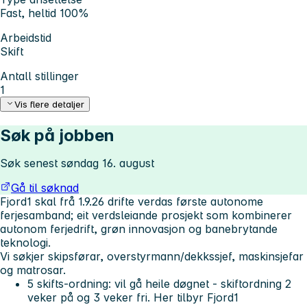
Fast, heltid 100%
Arbeidstid
Skift
Antall stillinger
1
Vis flere detaljer
Søk på jobben
Søk senest søndag 16. august
Gå til søknad
Fjord1 skal frå 1.9.26 drifte verdas første autonome
ferjesamband; eit verdsleiande prosjekt som kombinerer
autonom ferjedrift, grøn innovasjon og banebrytande
teknologi.
Vi søkjer skipsførar, overstyrmann/dekkssjef, maskinsjefar
og matrosar.
5 skifts-ordning: vil gå heile døgnet - skiftordning 2
veker på og 3 veker fri. Her tilbyr Fjord1