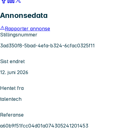
Annonsedata
Rapporter annonse
Stillingsnummer
3ad350f8-5bad-4e1a-b324-6cfac0325f11
Sist endret
12. juni 2026
Hentet fra
talentech
Referanse
a60b9f51fcc04d01a074305241201453