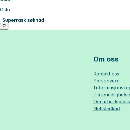
Oslo
Superrask søknad
Om oss
Kontakt oss
Personvern
Informasjonskap
Tilgjengelighets
Om
arbeidsplas
Nettstedkart