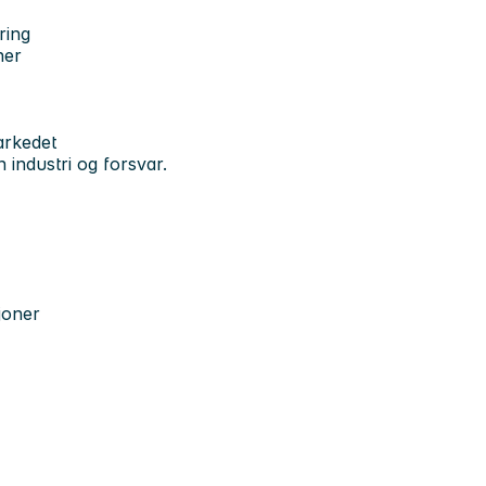
ring
ner
arkedet
 industri og forsvar.
joner