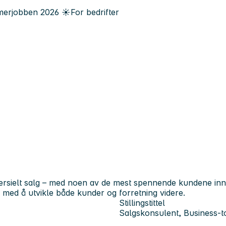
erjobben
2026
☀️
For bedrifter
ersielt salg – med noen av de mest spennende kundene inne
e med å utvikle både kunder og forretning videre.
Stillingstittel
Salgskonsulent, Business-t