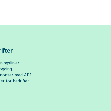
ifter
ningslinjer
logging
nnonser med API
ler for bedrifter