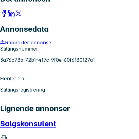
Annonsedata
Rapporter annonse
Stillingsnummer
3a76c78a-72b1-4f7c-9f0e-60f6f80f27a1
Hentet fra
Stillingsregistrering
Lignende annonser
Salgskonsulent