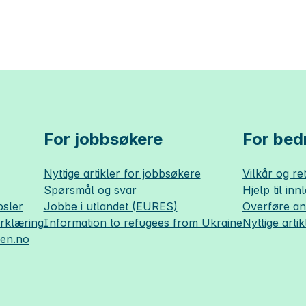
For jobbsøkere
For bedr
Nyttige artikler for jobbsøkere
Vilkår og ret
Spørsmål og svar
Hjelp til inn
sler
Jobbe i utlandet (EURES)
Overføre a
erklæring
Information to refugees from Ukraine
Nyttige artik
sen.no