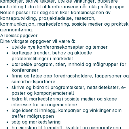
kampanjer, skrive tekster, utvikle vinklinger, publisere
innhold og bidra til at konferansene når riktig målgruppe.
Rollen passer for deg som liker kombinasjonen av
konseptutvikling, prosjektledelse, research,
kommunikasjon, markedsføring, sosiale medier og praktisk
gjennomføring.
Arbeidsoppgaver
Dine viktigste oppgaver vil være å:
utvikle nye konferansekonsepter og temaer
kartlegge trender, behov og aktuelle
problemstillinger i markedet
utarbeide program, titler, innhold og målgrupper for
konferanser
finne og følge opp foredragsholdere, fagpersoner og
samarbeidspartnere
skrive og bidra til programtekster, nettsidetekster, e-
poster og kampanjemateriell
bidra til markedsføring i sosiale medier og skape
interesse for arrangementene
lage ideer til innlegg, kampanjer og vinklinger som
treffer målgruppen
salg og markedsføring
ha eierskap til fremdrift, kvalitet og gjennomføring