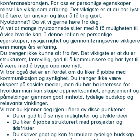
konferansebransjen. For oss er personlige egenskaper
minst like viktig som erfaring. Det viktigste er at du har lyst
til å lære, tar ansvar og liker å få ting gjort.
Nyutdannet? Da vil vi gjerne høre fra deg.
Vi vet at mange nyutdannede sliter med å få muligheten til
å vise hva de kan. I denne rollen er personlige
egenskaper, nysgjerrighet og gjennomføringsevne viktigere
enn mange års erfaring.
Du trenger ikke kunne alt fra før. Det viktigste er at du er
strukturert, lærevillig, god til å kommunisere og har lyst til
å være med å bygge opp noe nytt.
Vi tror også det er en fordel om du liker å jobbe med
kommunikasjon og synlighet. Du trenger ikke være
ekspert på sosiale medier, men du bør ha interesse for
hvordan man kan skape oppmerksomhet, engasjement og
påmeldinger gjennom godt innhold, tydelige budskap og
relevante vinklinger.
Vi tror du kjenner deg igjen i flere av disse punktene:
Du er god til å se nye muligheter og utvikle ideer
Du liker å jobbe strukturert med prosjekter og
tidsfrister
Du skriver godt og kan formulere tydelige budskap