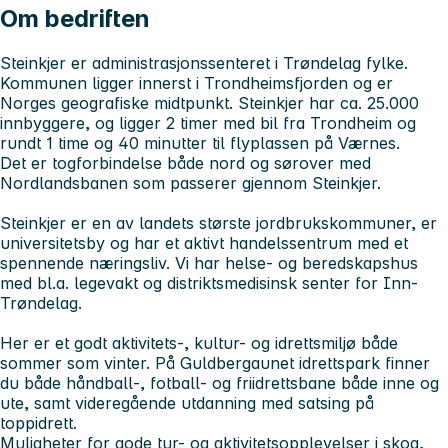
Om bedriften
Steinkjer er administrasjonssenteret i Trøndelag fylke.
Kommunen ligger innerst i Trondheimsfjorden og er
Norges geografiske midtpunkt. Steinkjer har ca. 25.000
innbyggere, og ligger 2 timer med bil fra Trondheim og
rundt 1 time og 40 minutter til flyplassen på Værnes.
Det er togforbindelse både nord og sørover med
Nordlandsbanen som passerer gjennom Steinkjer.
Steinkjer er en av landets største jordbrukskommuner, er
universitetsby og har et aktivt handelssentrum med et
spennende næringsliv. Vi har helse- og beredskapshus
med bl.a. legevakt og distriktsmedisinsk senter for Inn-
Trøndelag.
Her er et godt aktivitets-, kultur- og idrettsmiljø både
sommer som vinter. På Guldbergaunet idrettspark finner
du både håndball-, fotball- og friidrettsbane både inne og
ute, samt videregående utdanning med satsing på
toppidrett.
Muligheter for gode tur- og aktivitetsopplevelser i skog,