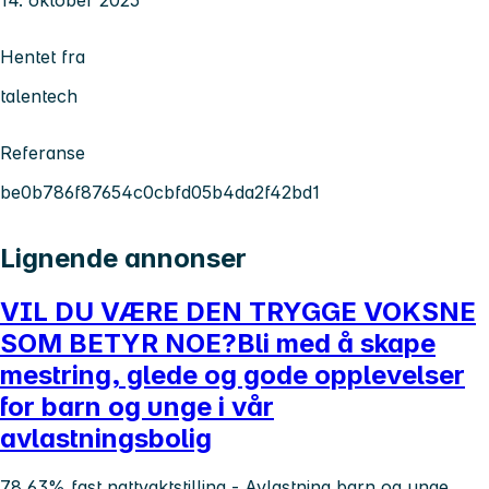
14. oktober 2025
Hentet fra
talentech
Referanse
be0b786f87654c0cbfd05b4da2f42bd1
Lignende annonser
VIL DU VÆRE DEN TRYGGE VOKSNE
SOM BETYR NOE?Bli med å skape
mestring, glede og gode opplevelser
for barn og unge i vår
avlastningsbolig
78,63% fast nattvaktstilling - Avlastning barn og unge