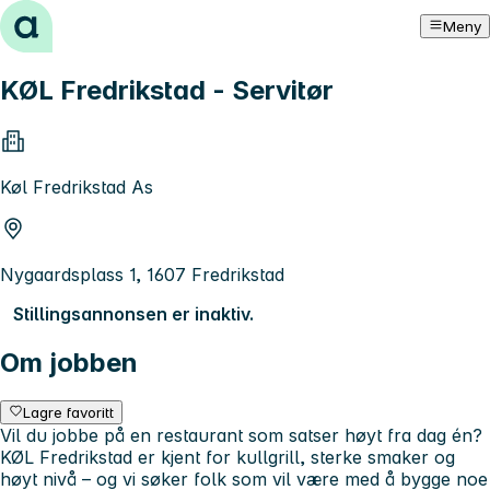
Hopp til innhold
Meny
KØL Fredrikstad - Servitør
Køl Fredrikstad As
Nygaardsplass 1, 1607 Fredrikstad
Stillingsannonsen er inaktiv.
Om jobben
Lagre favoritt
Vil du jobbe på en restaurant som satser høyt fra dag én?
KØL Fredrikstad er kjent for kullgrill, sterke smaker og
høyt nivå – og vi søker folk som vil være med å bygge noe