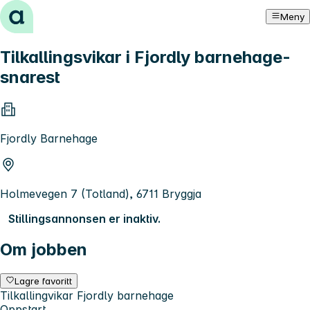
Hopp til innhold
Meny
Tilkallingsvikar i Fjordly barnehage-
snarest
Fjordly Barnehage
Holmevegen 7 (Totland), 6711 Bryggja
Stillingsannonsen er inaktiv.
Om jobben
Lagre favoritt
Tilkallingvikar Fjordly barnehage
Oppstart