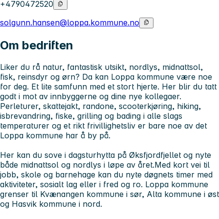
+4790472520
solgunn.hansen@loppa.kommune.no
Om bedriften
Liker du rå natur, fantastisk utsikt, nordlys, midnattsol,
fisk, reinsdyr og ørn? Da kan Loppa kommune være noe
for deg. Et lite samfunn med et stort hjerte. Her blir du tatt
godt i mot av innbyggerne og dine nye kollegaer.
Perleturer, skattejakt, randone, scooterkjøring, hiking,
isbrevandring, fiske, grilling og bading i alle slags
temperaturer og et rikt frivillighetsliv er bare noe av det
Loppa kommune har å by på.
Her kan du sove i dagsturhytta på Øksfjordfjellet og nyte
både midnattsol og nordlys i løpe av året.Med kort vei til
jobb, skole og barnehage kan du nyte døgnets timer med
aktiviteter, sosialt lag eller i fred og ro. Loppa kommune
grenser til Kvænangen kommune i sør, Alta kommune i øst
og Hasvik kommune i nord.