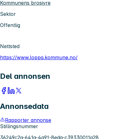
Kommunens brosjyre
Sektor
Offentlig
Nettsted
https://www.loppa.kommune.no/
Del annonsen
Annonsedata
Rapporter annonse
Stillingsnummer
36249c2a-641a-4a91-8eda-c39330011a28