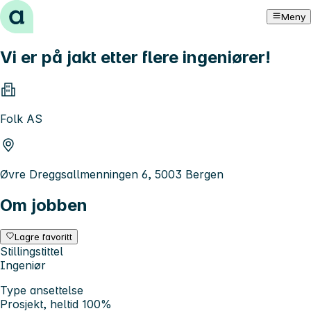
Hopp til innhold
Meny
Vi er på jakt etter flere ingeniører!
Folk AS
Øvre Dreggsallmenningen 6, 5003 Bergen
Om jobben
Lagre favoritt
Stillingstittel
Ingeniør
Type ansettelse
Prosjekt, heltid 100%