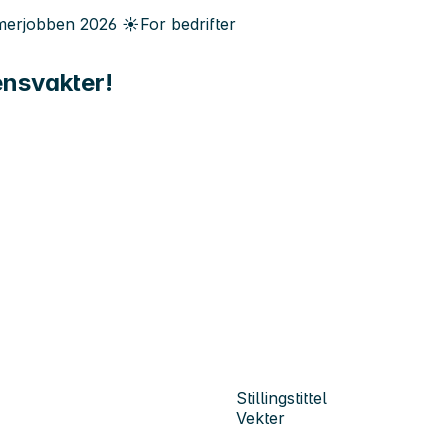
erjobben
2026
☀️
For bedrifter
ensvakter!
Stillingstittel
Vekter