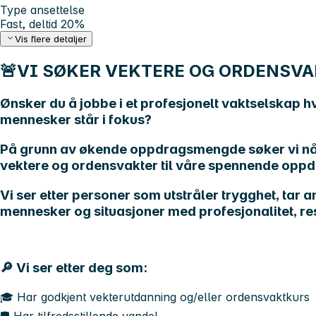
Type ansettelse
Fast, deltid 20%
Vis flere detaljer
🚨VI SØKER VEKTERE OG ORDENSVA
Ønsker du å jobbe i et profesjonelt vaktselskap h
mennesker står i fokus?
På grunn av økende oppdragsmengde søker vi nå 
vektere og ordensvakter til våre spennende oppd
Vi ser etter personer som utstråler trygghet, tar 
mennesker og situasjoner med profesjonalitet, r
🔎 Vi ser etter deg som:
🎓 Har godkjent vekterutdanning og/eller ordensvaktkurs
🛡️ Har tilfredsstillende vandel