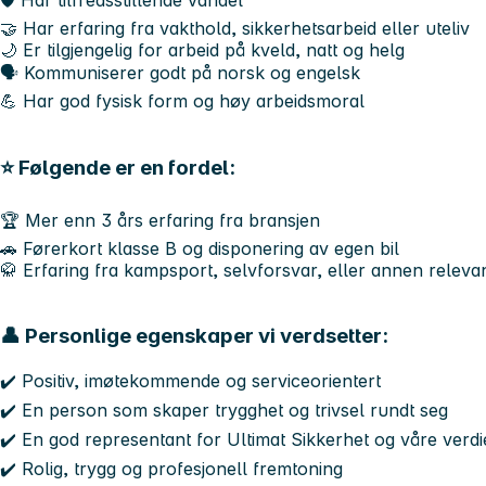
🤝 Har erfaring fra vakthold, sikkerhetsarbeid eller uteliv
🌙 Er tilgjengelig for arbeid på kveld, natt og helg
🗣️ Kommuniserer godt på norsk og engelsk
💪 Har god fysisk form og høy arbeidsmoral
⭐ Følgende er en fordel:
🏆 Mer enn 3 års erfaring fra bransjen
🚗 Førerkort klasse B og disponering av egen bil
🥋 Erfaring fra kampsport, selvforsvar, eller annen relev
👤
Personlige egenskaper vi verdsetter:
✔️ Positiv, imøtekommende og serviceorientert
✔️ En person som skaper trygghet og trivsel rundt seg
✔️ En god representant for Ultimat Sikkerhet og våre verdi
✔️ Rolig, trygg og profesjonell fremtoning