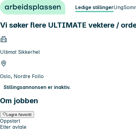
Hopp til innhold
Ledige stillinger
Ung
Somm
Vi søker flere ULTIMATE vektere / ord
Ultimat Sikkerhet
Oslo, Nordre Follo
Stillingsannonsen er inaktiv.
Om jobben
Lagre favoritt
Oppstart
Etter avtale