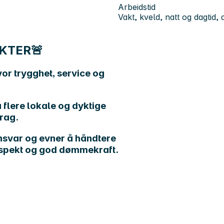
Arbeidstid
Vakt, kveld, natt og dagtid, 
KTER🚨
vor trygghet, service og
flere lokale og dyktige
rag.
ansvar og evner å håndtere
espekt og god dømmekraft.