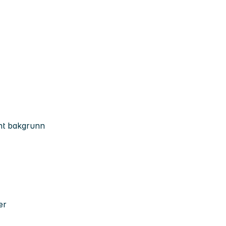
ant bakgrunn
er