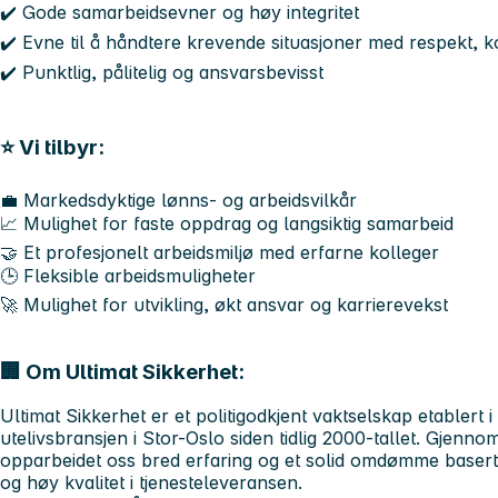
✔️ Gode samarbeidsevner og høy integritet
✔️ Evne til å håndtere krevende situasjoner med respekt, 
✔️ Punktlig, pålitelig og ansvarsbevisst
⭐ Vi tilbyr:
💼 Markedsdyktige lønns- og arbeidsvilkår
📈 Mulighet for faste oppdrag og langsiktig samarbeid
🤝 Et profesjonelt arbeidsmiljø med erfarne kolleger
🕒 Fleksible arbeidsmuligheter
🚀 Mulighet for utvikling, økt ansvar og karrierevekst
🏢 Om Ultimat Sikkerhet:
Ultimat Sikkerhet er et politigodkjent vaktselskap etablert i
utelivsbransjen i Stor-Oslo siden tidlig 2000-tallet. Gjenno
opparbeidet oss bred erfaring og et solid omdømme basert p
og høy kvalitet i tjenesteleveransen.