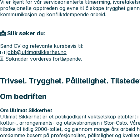
Vi er kjent for vår serviceorienterte tilnærming, ivaretake
profesjonelle opptreden og evne til å skape trygghet gjenn
kommunikasjon og konfliktdempende arbeid.
📩 Slik søker du:
Send CV og relevante kursbevis til:
📧
jobb@ultimatsikkerhet.no
⏳ Søknader vurderes fortløpende.
Trivsel. Trygghet. Pålitelighet. Tilsted
Om bedriften
Om Ultimat Sikkerhet
Ultimat Sikkerhet er et
politigodkjent vaktselskap etablert i
kultur-, arrangements- og utelivsbransjen i Stor-Oslo. Våre
tilbake til tidlig 2000-tallet, og gjennom mange års arbeid h
omdømme basert på
profesjonalitet, pålitelighet og kvalitet