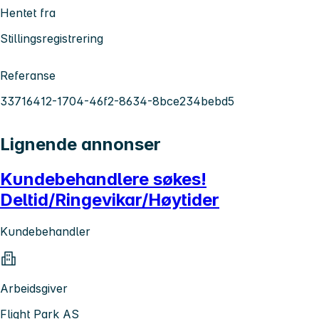
Hentet fra
Stillingsregistrering
Referanse
33716412-1704-46f2-8634-8bce234bebd5
Lignende annonser
Kundebehandlere søkes!
Deltid/Ringevikar/Høytider
Kundebehandler
Arbeidsgiver
Flight Park AS