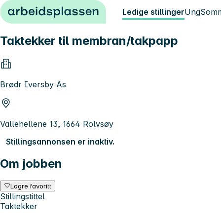
Hopp til innhold
Ledige stillinger
Ung
Somm
Taktekker til membran/takpapp
Brødr Iversby As
Vallehellene 13, 1664 Rolvsøy
Stillingsannonsen er inaktiv.
Om jobben
Lagre favoritt
Stillingstittel
Taktekker