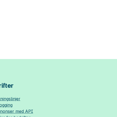
ifter
ningslinjer
logging
nnonser med API