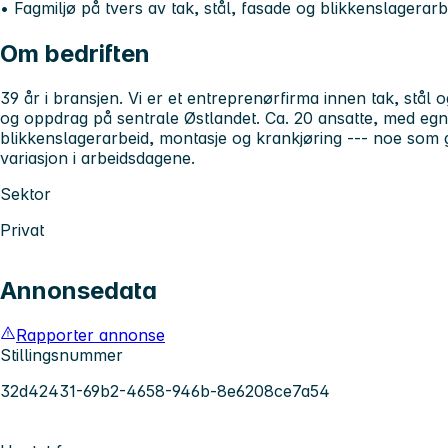
• Fagmiljø på tvers av tak, stål, fasade og blikkenslagerarb
Om bedriften
39 år i bransjen. Vi er et entreprenørfirma innen tak, stå
og oppdrag på sentrale Østlandet. Ca. 20 ansatte, med egn
blikkenslagerarbeid, montasje og krankjøring --- noe som g
variasjon i arbeidsdagene.
Sektor
Privat
Annonsedata
Rapporter annonse
Stillingsnummer
32d42431-69b2-4658-946b-8e6208ce7a54