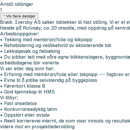
Antall stillinger
1
Vis flere detaljer
Brødr. Iversby AS søker taktekker til fast stilling. Vi er et 
fasade på Rolvsøy, ca. 20 ansatte, med oppdrag på sentral
Arbeidsoppgaver:
• Tekking med membran/folie og takpapp
• Rehabilitering og vedlikehold av eksisterende tak
• Lekkasjesøk og feilsøking
• Du jobber tett med våre egne blikkenslagere, byggmontø
arbeidsdagene blir varierte
Vi ser etter deg som har:
• Erfaring med membran/folie eller takpapp --- fagbrev er 
• Evne til å jobbe selvstendig på byggeplass
• Førerkort klasse B
• God kjennskap til HMS
Vi tilbyr:
• Fast ansettelse
• Konkurransedyktig lønn
• Oppstart etter avtale
• Reell karrierevei internt, de som viser innsats og resulta
videre mot en prosjektlederstilling