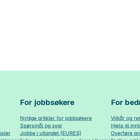
For jobbsøkere
For bedr
Nyttige artikler for jobbsøkere
Vilkår og ret
Spørsmål og svar
Hjelp til inn
sler
Jobbe i utlandet (EURES)
Overføre a