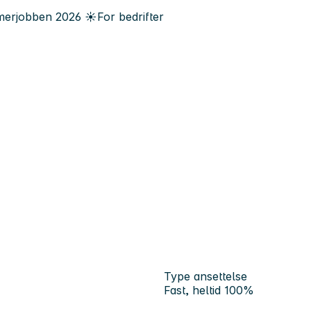
erjobben
2026
☀️
For bedrifter
Type ansettelse
Fast, heltid 100%