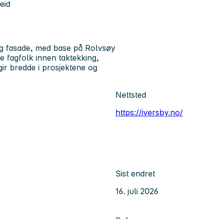
eid
l og fasade, med base på Rolvsøy
e fagfolk innen taktekking,
ir bredde i prosjektene og
Nettsted
https://iversby.no/
Sist endret
16. juli 2026