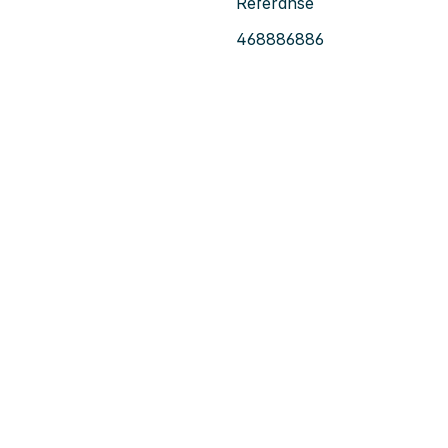
Referanse
468886886