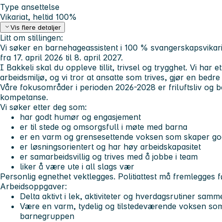
Type ansettelse
Vikariat, heltid 100%
Vis flere detaljer
Litt om stillingen:
Vi søker en barnehageassistent i 100 % svangerskapsvikar
fra 17. april 2026 til 8. april 2027.
I Bakkeli skal du oppleve tillit, trivsel og trygghet. Vi har e
arbeidsmiljø, og vi tror at ansatte som trives, gjør en bedre
Våre fokusområder i perioden 2026-2028 er friluftsliv og 
kompetanse.
Vi søker etter deg som:
har godt humør og engasjement
er til stede og omsorgsfull i møte med barna
er en varm og grensesettende voksen som skaper go
er løsningsorientert og har høy arbeidskapasitet
er samarbeidsvillig og trives med å jobbe i team
liker å være ute i all slags vær
Personlig egnethet vektlegges. Politiattest må fremlegges fø
Arbeidsoppgaver:
Delta aktivt i lek, aktiviteter og hverdagsrutiner sa
Være en varm, tydelig og tilstedeværende voksen so
barnegruppen