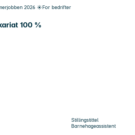
erjobben
2026
☀️
For bedrifter
kariat 100 %
Stillingstittel
Barnehageassistent