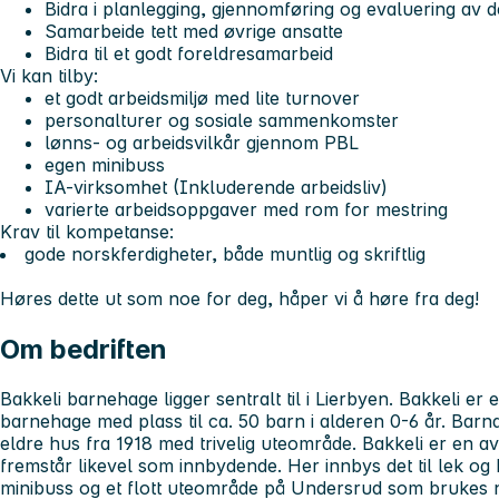
Bidra i planlegging, gjennomføring og evaluering av d
Samarbeide tett med øvrige ansatte
Bidra til et godt foreldresamarbeid
Vi kan tilby:
et godt arbeidsmiljø med lite turnover
personalturer og sosiale sammenkomster
lønns- og arbeidsvilkår gjennom PBL
egen minibuss
IA-virksomhet (Inkluderende arbeidsliv)
varierte arbeidsoppgaver med rom for mestring
Krav til kompetanse:
gode norskferdigheter, både muntlig og skriftlig
Høres dette ut som noe for deg, håper vi å høre fra deg!
Om bedriften
Bakkeli barnehage ligger sentralt til i Lierbyen. Bakkeli er
barnehage med plass til ca. 50 barn i alderen 0-6 år. Barna 
eldre hus fra 1918 med trivelig uteområde. Bakkeli er en a
fremstår likevel som innbydende. Her innbys det til lek og
minibuss og et flott uteområde på Undersrud som brukes n