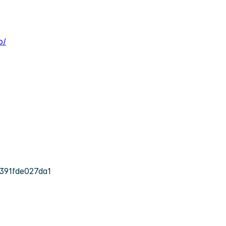
o/
391fde027da1