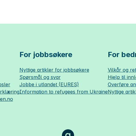
For jobbsøkere
For bedr
Nyttige artikler for jobbsøkere
Vilkår og ret
Spørsmål og svar
Hjelp til inn
sler
Jobbe i utlandet (EURES)
Overføre a
erklæring
Information to refugees from Ukraine
Nyttige artik
sen.no