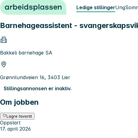
Hopp til innhold
Ledige stillinger
Ung
Somm
Barnehageassistent - svangerskapsvi
Bakkeli barnehage SA
Grønnlundveien 16, 3403 Lier
Stillingsannonsen er inaktiv.
Om jobben
Lagre favoritt
Oppstart
17. april 2026