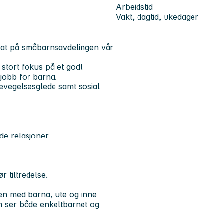
Arbeidstid
Vakt, dagtid, ukedager
iat på småbarnsavdelingen vår
t stort fokus på et godt
 jobb for barna.
bevegelsesglede samt sosial
de relasjoner
r tiltredelse.
mmen med barna, ute og inne
m ser både enkeltbarnet og