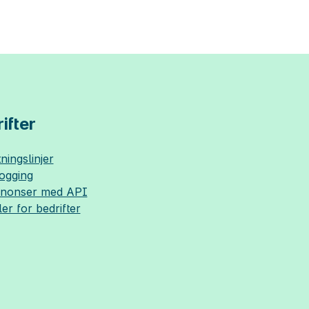
ifter
ningslinjer
logging
nnonser med API
ler for bedrifter