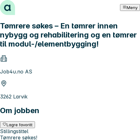
Hopp til innhold
Meny
Tømrere søkes – En tømrer innen
nybygg og rehabilitering og en tømrer
til modul-/elementbygging!
Job4u.no AS
3262 Larvik
Om jobben
Lagre favoritt
Stillingstittel
Tømrere søkes!