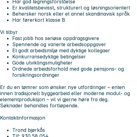
Har god tegningsforståelse
Er kvalitetsbevisst, strukturert og løsningsorientert
Behersker norsk eller et annet skandinavisk språk
Har førerkort klasse B
Vi tilbyr
Fast jobb hos seriøse oppdragsgivere
Spennende og varierte arbeidsoppgaver
Et godt arbeidsmiljø med dyktige kollegaer
Konkurransedyktige betingelser
Gode utviklingsmuligheter
Ordnede arbeidsforhold med gode pensjons- og
forsikringsordninger
Er du en tømrer som ønsker nye utfordringer – enten
innen tradisjonelt byggearbeid eller moderne modul- og
elementproduksjon – vil vi gjerne høre fra deg.
Søknader behandles fortløpende.
Kontaktinformasjon
Trond bjørkås
Tlf: 930 58 054