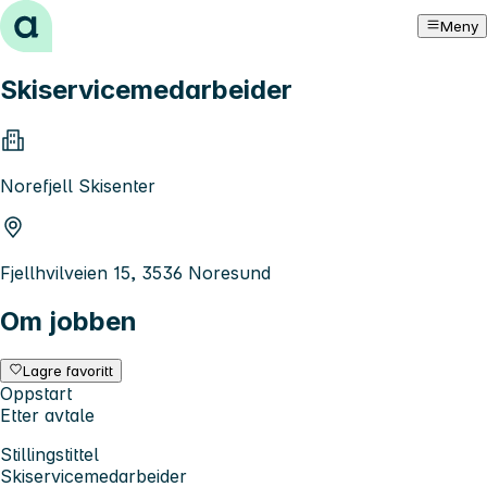
Hopp til innhold
Meny
Skiservicemedarbeider
Norefjell Skisenter
Fjellhvilveien 15, 3536 Noresund
Om jobben
Lagre favoritt
Oppstart
Etter avtale
Stillingstittel
Skiservicemedarbeider