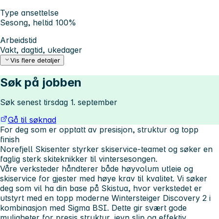
Type ansettelse
Sesong, heltid 100%
Arbeidstid
Vakt, dagtid, ukedager
Vis flere detaljer
Søk på jobben
Søk senest tirsdag 1. september
Gå til søknad
For deg som er opptatt av presisjon, struktur og topp
finish
Norefjell Skisenter styrker skiservice-teamet og søker en
faglig sterk skiteknikker til vintersesongen.
Våre verksteder håndterer både høyvolum utleie og
skiservice for gjester med høye krav til kvalitet. Vi søker
deg som vil ha din base på Skistua, hvor verkstedet er
utstyrt med en topp moderne Wintersteiger Discovery 2 i
kombinasjon med Sigma BSI. Dette gir svært gode
muligheter for presis struktur, jevn slip og effektiv