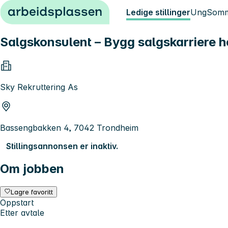
Hopp til innhold
Ledige stillinger
Ung
Somm
Salgskonsulent – Bygg salgskarriere 
Sky Rekruttering As
Bassengbakken 4, 7042 Trondheim
Stillingsannonsen er inaktiv.
Om jobben
Lagre favoritt
Oppstart
Etter avtale