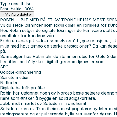
Type ansettelse
Fast, heltid 100%
Vis flere detaljer
ROBIN -- BLI MED PÅ ET AV TRONDHEIMS MEST SP
Vil du selge løsninger som faktisk gjør en forskjell for ku
Hos Robin selger du digitale løsninger du kan være stolt av
resultater for kundene våre.
Er du en energisk selger som elsker å bygge relasjoner, ska
miljø med høyt tempo og sterke prestasjoner? Da kan dett
på.
Som selger hos Robin blir du stemmen utad for Gule Side
bedrifter med å lykkes digitalt gjennom tjenester som:
SEO
Google-annonsering
Sosiale medier
Nettsider
Digitale bedriftsprofiler
Robin har utdannet noen av Norges beste selgere gjennom 
flere som ønsker å bygge en solid salgskarriere.
Jobb midt i hjertet av Solsiden i Trondheim!
Solsiden er en av Trondheims mest populære bydeler med 
treningssentre og et pulserende byliv rett utenfor døren. 