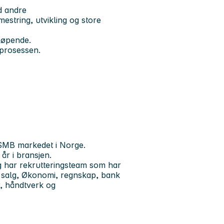
d andre
estring, utvikling og store
tløpende.
sprosessen.
 SMB markedet i Norge.
år i bransjen.
g har rekrutteringsteam som har
r salg, Økonomi, regnskap, bank
, håndtverk og