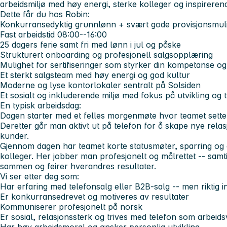
arbeidsmiljø med høy energi, sterke kolleger og inspireren
Dette får du hos Robin:
Konkurransedyktig grunnlønn + svært gode provisjonsmul
Fast arbeidstid 08:00--16:00
25 dagers ferie samt fri med lønn i jul og påske
Strukturert onboarding og profesjonell salgsopplæring
Mulighet for sertifiseringer som styrker din kompetanse o
Et sterkt salgsteam med høy energi og god kultur
Moderne og lyse kontorlokaler sentralt på Solsiden
Et sosialt og inkluderende miljø med fokus på utvikling og t
En typisk arbeidsdag:
Dagen starter med et felles morgenmøte hvor teamet setter
Deretter går man aktivt ut på telefon for å skape nye rela
kunder.
Gjennom dagen har teamet korte statusmøter, sparring og
kolleger. Her jobber man profesjonelt og målrettet -- sam
sammen og feirer hverandres resultater.
Vi ser etter deg som:
Har erfaring med telefonsalg eller B2B-salg -- men riktig inn
Er konkurransedrevet og motiveres av resultater
Kommuniserer profesjonelt på norsk
Er sosial, relasjonssterk og trives med telefon som arbeid