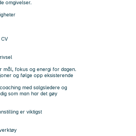
de omgivelser.
igheter
g CV
rivsel
 mål, fokus og energi for dagen.
sjoner og følge opp eksisterende
 coaching med salgsledere og
tidig som man har det gøy
stilling er viktigst
sverktøy