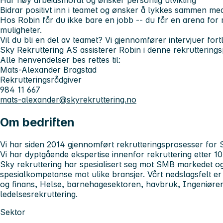
Har høy arbeidsmoral og ønsker personlig utvikling
Bidrar positivt inn i teamet og ønsker å lykkes sammen me
Hos Robin får du ikke bare en jobb -- du får en arena for m
muligheter.
Vil du bli en del av teamet? Vi gjennomfører intervjuer for
Sky Rekruttering AS assisterer Robin i denne rekruttering
Alle henvendelser bes rettes til:
Mats-Alexander Bragstad
Rekrutteringsrådgiver
984 11 667
mats-alexander@skyrekruttering.no
Om bedriften
Vi har siden 2014 gjennomført rekrutteringsprosesser for
Vi har dyptgående ekspertise innenfor rekruttering etter 10 
Sky rekruttering har spesialisert seg mot SMB markedet o
spesialkompetanse mot ulike bransjer. Vårt nedslagsfelt e
og finans, Helse, barnehagesektoren, havbruk, Ingeniører
ledelsesrekruttering.
Sektor