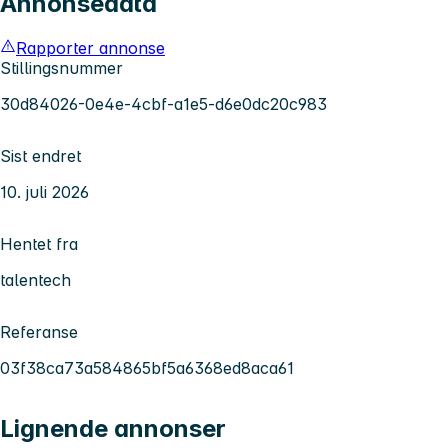
Annonsedata
Rapporter annonse
Stillingsnummer
30d84026-0e4e-4cbf-a1e5-d6e0dc20c983
Sist endret
10. juli 2026
Hentet fra
talentech
Referanse
03f38ca73a584865bf5a6368ed8aca61
Lignende annonser