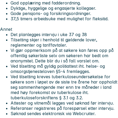
God opplæring med fadderordning.
Dyktige, hyggelige og engasjerte kollegaer.
Gode pensjons- og forsikringsordninger.
37,5 timers arbeidsuke med mulighet for fleksitid.
Annet
Det planlegges intervju i uke 37 og 38
Tilsetting skjer i henhold til gjeldende lover,
reglementer og tariffavtaler.
Vi gjør oppmerksom på at søkere kan føres opp på
offentlig søkerliste selv om søkeren har bedt om
anonymitet. Dette blir du i så fall varslet om.
Ved tilsetting må gyldig politiattest iht. helse- og
omsorgstjenesteloven §5-4 fremlegges.
Ved tilsetting kreves tuberkuloseundersøkelse for
søkere som i løpet av de siste tre årene har oppholdt
seg sammenhengende mer enn tre måneder i land
med høy forekomst av tuberkulose iht.
tuberkuloseforskriftens § 3.1 og 3.2.
Attester og vitnemål legges ved søknad før intervju.
Referanser registreres på forespørsel etter intervju.
Søknad sendes elektronisk via Webcruiter.