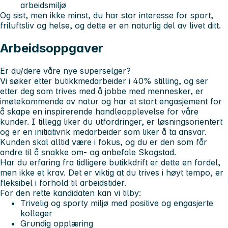
arbeidsmiljø
Og sist, men ikke minst, du har stor interesse for sport,
friluftsliv og helse, og dette er en naturlig del av livet ditt.
Arbeidsoppgaver
Er du/dere våre nye superselger?
Vi søker etter butikkmedarbeider i 40% stilling, og ser
etter deg som trives med å jobbe med mennesker, er
imøtekommende av natur og har et stort engasjement for
å skape en inspirerende handleopplevelse for våre
kunder. I tillegg liker du utfordringer, er løsningsorientert
og er en initiativrik medarbeider som liker å ta ansvar.
Kunden skal alltid være i fokus, og du er den som får
andre til å snakke om- og anbefale Skogstad.
Har du erfaring fra tidligere butikkdrift er dette en fordel,
men ikke et krav. Det er viktig at du trives i høyt tempo, er
fleksibel i forhold til arbeidstider.
For den rette kandidaten kan vi tilby:
Trivelig og sporty miljø med positive og engasjerte
kolleger
Grundig opplæring