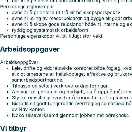
har kompetanse om partssamarbeid og erfaring frå sa
Personlege eigenskapar
evne til å prioritere ut frå eit heilskapsperspektiv
evne til leiing av medarbeidarar og bygge eit godt arb
evne til å skape gode relasjonar både til interne og 
ryddig og systematisk arbeidsform
Personlege eigenskapar vil bli tillagt stor vekt.
Arbeidsoppgaver
Arbeidsoppgåver
Leie, drifte og vidareutvikle kontoret både fagleg, kva
slik at tenestene er heilskaplege, effektive og bruka
samarbeidspartnarane.
Tilpasse og sette i verk overordna føringar.
Ansvar for personal og budsjett, og å oppnå mål inn
Styrke omstillingsevna for å kunne ta imot og levere 
Bidra til eit godt fungerande tverrfagleg samarbeid bå
av Nav kontor.
Noko reiseverksemd gjennom jobben må påreknast.
Vi tilbyr