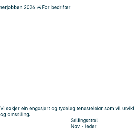
erjobben
2026
☀️
For bedrifter
Vi søkjer ein engasjert og tydeleg tenesteleiar som vil utvi
og omstilling.
Stillingstittel
Nav - leder