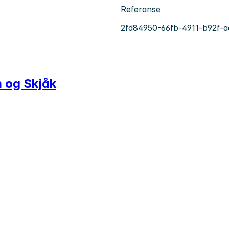
Referanse
2fd84950-66fb-4911-b92f-a
 og Skjåk