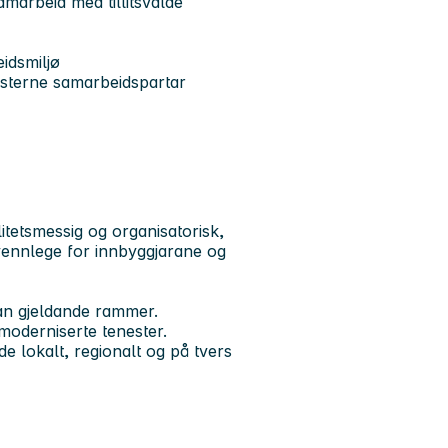
marbeid med tillitsvalde
eidsmiljø
eksterne samarbeidspartar
litetsmessig og organisatorisk,
rvennlege for innbyggjarane og
an gjeldande rammer.
moderniserte tenester.
de lokalt, regionalt og på tvers