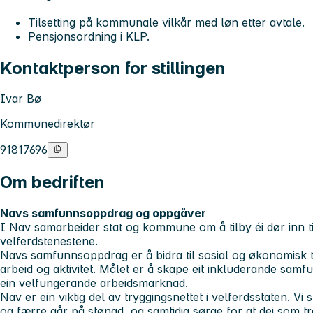
Tilsetting på kommunale vilkår med løn etter avtale.
Pensjonsordning i KLP.
Kontaktperson for stillingen
Ivar Bø
Kommunedirektør
91817696
Om bedriften
Navs samfunnsoppdrag og oppgåver
I Nav samarbeider stat og kommune om å tilby éi dør inn ti
velferdstenestene.
Navs samfunnsoppdrag er å bidra til sosial og økonomisk 
arbeid og aktivitet. Målet er å skape eit inkluderande samfu
ein velfungerande arbeidsmarknad.
Nav er ein viktig del av tryggingsnettet i velferdsstaten. Vi sk
og færre går på stønad, og samtidig sørge for at dei som tr