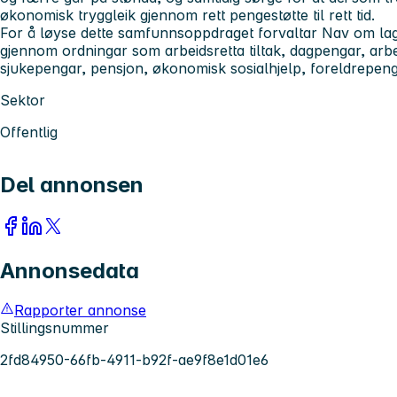
økonomisk tryggleik gjennom rett pengestøtte til rett tid.
For å løyse dette samfunnsoppdraget forvaltar Nav om lag e
gjennom ordningar som arbeidsretta tiltak, dagpengar, arb
sjukepengar, pensjon, økonomisk sosialhjelp, foreldrepeng
Sektor
Offentlig
Del annonsen
Annonsedata
Rapporter annonse
Stillingsnummer
2fd84950-66fb-4911-b92f-ae9f8e1d01e6