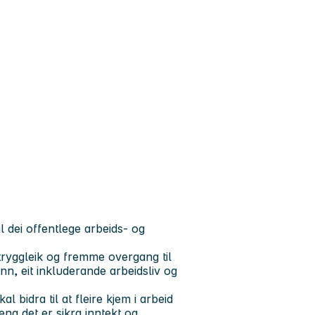
l dei offentlege arbeids- og
tryggleik og fremme overgang til
nn, eit inkluderande arbeidsliv og
al bidra til at fleire kjem i arbeid
eng det er sikra inntekt og