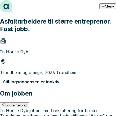
Hopp til innhold
Meny
Asfaltarbeidere til større entreprenør.
Fast jobb.
In House Dyb
Trondheim og omegn, 7036 Trondheim
Stillingsannonsen er inaktiv.
Om jobben
Lagre favoritt
In House Dyb jobber med rekruttering for firma i
Trøndelag. Vi jobber kun med faste stillinger. Vi er nå ute