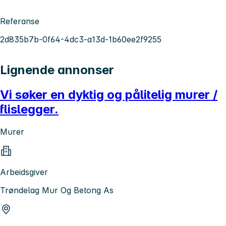
Referanse
2d835b7b-0f64-4dc3-a13d-1b60ee2f9255
Lignende annonser
Vi søker en dyktig og pålitelig murer /
flislegger.
Murer
Arbeidsgiver
Trøndelag Mur Og Betong As