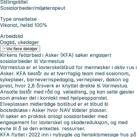
Stillingstittel
Sosialarbeider/miljøterapeut
Type ansettelse
Vikariat, heltid 100%
Arbeidstid
Dagtid, ukedager
Vis flere detaljer
Kirkens feltarbeid i Asker (KFA) søker engasjert
sosialarbeider til Varmestua
Varmestua er et lavterskeltilbud for mennesker i aktiv rus i
Asker. KFA består av et tverrfaglig team med sosionom,
sykepleier, barnevernspedagog, vernepleier, diakon og
prest, hvor 2,8 årsverk er knyttet direkte til Varmestua.
Ansatte bistår med råd og veiledning, og kan sette gjester
som ønsker det i kontakt med hjelpeapparatet.
Elveplassen midlertidige botilbud er et tilbud til
bostedsløse i Asker hvor NAV tildeler plasser.
Vi søker en praktisk anlagt sosialarbeider med
engasjement for lavterskel og skadereduksjon, og med
evne til å se den enkeltes ressurser.
KFA flyttet i 2022 inn i nybygde og hensiktsmessige hus på