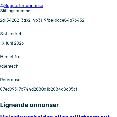
Rapporter annonse
Stillingsnummer
2d154282-3a92-4b31-9fbe-ddce84a76452
Sist endret
19. juni 2026
Hentet fra
talentech
Referanse
07ed99517c744d2880a1b2084a8c05cf
Lignende annonser