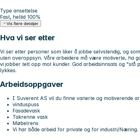
Type ansettelse
Fast, heltid 100%
Vis flere detaljer
Hva vi ser etter
Vi ser etter personer som liker å jobbe selvstendig, og so
uten overoppsyn. Våre arbeidere må være motiverte, ha god
vi jobber tett opp mot kunder. God arbeidsinnsats og "stå på
lykkes.
Arbeidsoppgaver
I Suverent AS vil du finne varierte og motiverende a
vinduspuss
Fasadevask
Takrenne vask
Møbelrens
Vi har både arbeid for private og for industri/Næring.