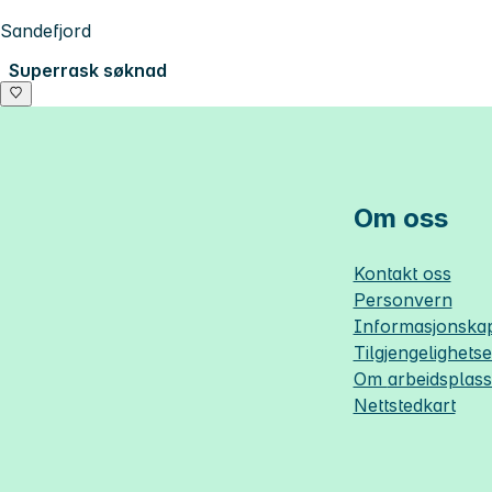
Sandefjord
Superrask søknad
Om oss
Kontakt oss
Personvern
Informasjonskap
Tilgjengelighets
Om
arbeidsplas
Nettstedkart