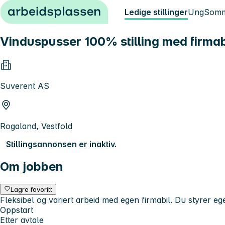
Hopp til innhold
Ledige stillinger
Ung
Somm
Vinduspusser 100% stilling med firmab
Suverent AS
Rogaland, Vestfold
Stillingsannonsen er inaktiv.
Om jobben
Lagre favoritt
Fleksibel og variert arbeid med egen firmabil. Du styrer ege
Oppstart
Etter avtale