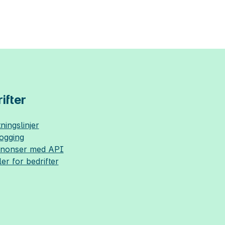
ifter
ningslinjer
logging
nnonser med API
ler for bedrifter