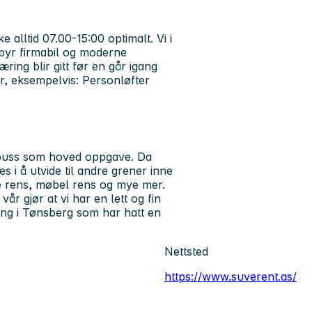
ke alltid 07.00-15:00 optimalt. Vi i
ilbyr firmabil og moderne
ring blir gitt før en går igang
er, eksempelvis: Personløfter
uspuss som hoved oppgave. Da
 i å utvide til andre grener inne
e rens, møbel rens og mye mer.
vår gjør at vi har en lett og fin
ing i Tønsberg som har hatt en
Nettsted
https://www.suverent.as/