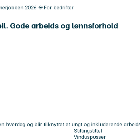
erjobben
2026
☀️
For bedrifter
il. Gode arbeids og lønnsforhold
n hverdag og blir tilknyttet et ungt og inkluderende arbeids
Stillingstittel
Vinduspusser