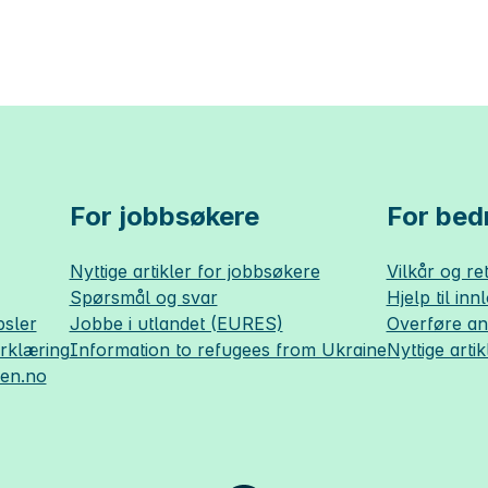
For jobbsøkere
For bedr
Nyttige artikler for jobbsøkere
Vilkår og ret
Spørsmål og svar
Hjelp til inn
sler
Jobbe i utlandet (EURES)
Overføre a
erklæring
Information to refugees from Ukraine
Nyttige artik
sen.no