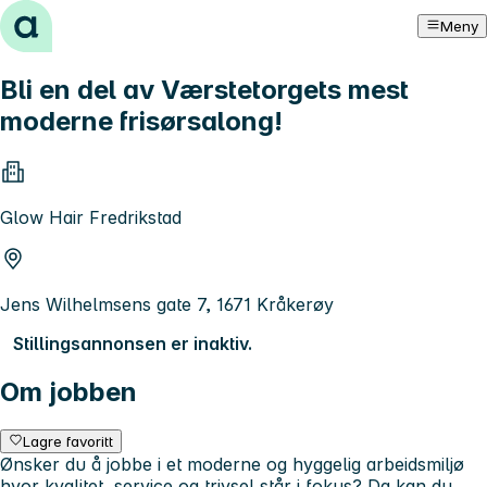
Hopp til innhold
Meny
Bli en del av Værstetorgets mest
moderne frisørsalong!
Glow Hair Fredrikstad
Jens Wilhelmsens gate 7, 1671 Kråkerøy
Stillingsannonsen er inaktiv.
Om jobben
Lagre favoritt
Ønsker du å jobbe i et moderne og hyggelig arbeidsmiljø
hvor kvalitet, service og trivsel står i fokus? Da kan du