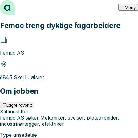
Hopp til innhold
Meny
Femac treng dyktige fagarbeidere
Femac AS
6843 Skei i Jølster
Om jobben
Lagre favoritt
Stillingstittel
Femac AS søker Mekaniker, sveiser, platearbeider,
industrirørlegger, elektriker
Type ansettelse