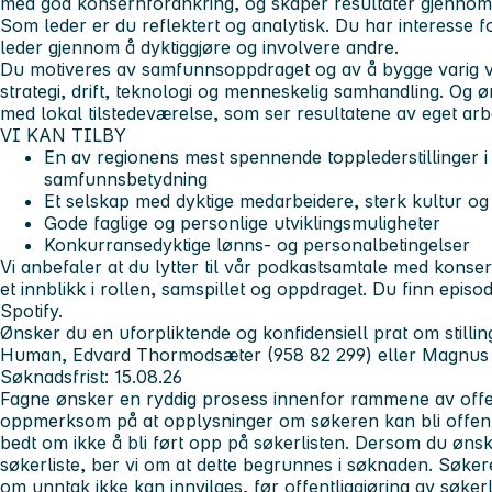
med god konsernforankring, og skaper resultater gjennom til
Som leder er du reflektert og analytisk. Du har interesse fo
leder gjennom å dyktiggjøre og involvere andre.
Du motiveres av samfunnsoppdraget og av å bygge varig v
strategi, drift, teknologi og menneskelig samhandling. Og ø
med lokal tilstedeværelse, som ser resultatene av eget arbe
VI KAN TILBY
En av regionens mest spennende topplederstillinger i
samfunnsbetydning
Et selskap med dyktige medarbeidere, sterk kultur og
Gode faglige og personlige utviklingsmuligheter
Konkurransedyktige lønns- og personalbetingelser
Vi anbefaler at du lytter til vår podkastsamtale med konse
et innblikk i rollen, samspillet og oppdraget. Du finn epi
Spotify.
Ønsker du en uforpliktende og konfidensiell prat om stillin
Human, Edvard Thormodsæter (958 82 299) eller Magnus 
Søknadsfrist:
15.08.26
Fagne ønsker en ryddig prosess innenfor rammene av offen
oppmerksom på at opplysninger om søkeren kan bli offent
bedt om ikke å bli ført opp på søkerlisten. Dersom du ønsk
søkerliste, ber vi om at dette begrunnes i søknaden. Søker
om unntak ikke kan innvilges, før offentliggjøring av søkerl