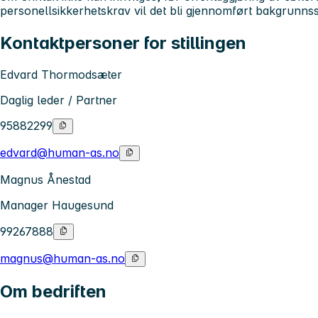
personellsikkerhetskrav vil det bli gjennomført bakgrunnss
Kontaktpersoner for stillingen
Edvard Thormodsæter
Daglig leder / Partner
95882299
edvard@human-as.no
Magnus Ånestad
Manager Haugesund
99267888
magnus@human-as.no
Om bedriften