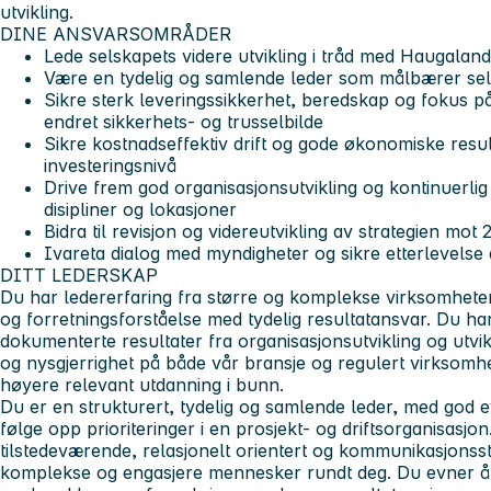
utvikling.
DINE ANSVARSOMRÅDER
Lede selskapets videre utvikling i tråd med Haugaland
Være en tydelig og samlende leder som målbærer s
Sikre sterk leveringssikkerhet, beredskap og fokus på 
endret sikkerhets- og trusselbilde
Sikre kostnadseffektiv drift og gode økonomiske resul
investeringsnivå
Drive frem god organisasjonsutvikling og kontinuerlig 
disipliner og lokasjoner
Bidra til revisjon og videreutvikling av strategien mot
Ivareta dialog med myndigheter og sikre etterlevelse
DITT LEDERSKAP
Du har ledererfaring fra større og komplekse virksomhete
og forretningsforståelse med tydelig resultatansvar. Du ha
dokumenterte resultater fra organisasjonsutvikling og utvi
og nysgjerrighet på både vår bransje og regulert virkso
høyere relevant utdanning i bunn.
Du er en strukturert, tydelig og samlende leder, med god e
følge opp prioriteringer i en prosjekt- og driftsorganisasjo
tilstedeværende, relasjonelt orientert og kommunikasjonsst
komplekse og engasjere mennesker rundt deg. Du evner å 