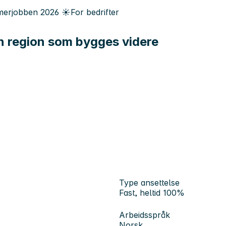
erjobben
2026
☀️
For bedrifter
en region som bygges videre
Type ansettelse
Fast, heltid 100%
Arbeidsspråk
Norsk