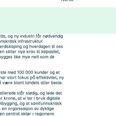
ta, og ny industri får nødvendig
skritisk infrastruktur.
erdiskaping og hverdagen til oss
 stiller nye krav til kapasitet,
 bygges like mye nett som de
ørste med 100 000 kunder og et
ar stort fokus på effektivitet, ny
 være blant landets aller beste.
llerede står stødig, og lede det
 krone, at vi tar i bruk digitale
utbygging, og at samfunnskritisk
de en organisasjon av dyktige
en sentral aktør i regionens