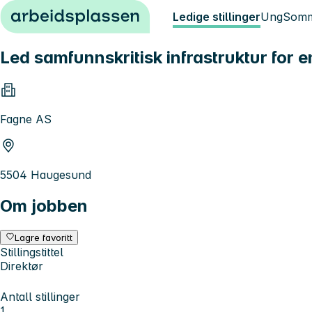
Hopp til innhold
Ledige stillinger
Ung
Somm
Led samfunnskritisk infrastruktur for 
Fagne AS
5504 Haugesund
Om jobben
Lagre favoritt
Stillingstittel
Direktør
Antall stillinger
1