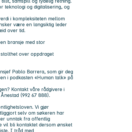
lit, samspill og tydelig retning.
r teknologi og digitalisering, og
erdi i kompleksiteten mellom
nsker være en langsiktig leder
id over tid.
 en bransje med stor
 stolthet over oppdraget
rnsjef Pablo Barrera, som gir deg
soden i podkasten «Human talk» på
gen? Kontakt våre rådgivere i
Ånestad (992 67 888).
tlighetsloven. Vi gjør
liggjort selv om søkeren har
er unntak fra offentlig
e vil bli kontaktet dersom ønsket
iste.
I tråd med