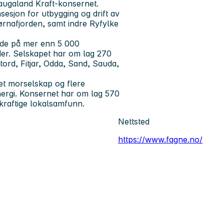
Haugaland Kraft-konsernet.
esjon for utbygging og drift av
ørnafjorden, samt indre Ryfylke
råde på mer enn 5 000
der. Selskapet har om lag 270
ord, Fitjar, Odda, Sand, Sauda,
et morselskap og flere
nergi. Konsernet har om lag 570
rekraftige lokalsamfunn.
Nettsted
https://www.fagne.no/