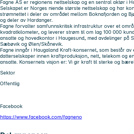
Fagne AS er regionens nettselskap og en sentral aktør i 
Selskapet er Norges niende største nettselskap og har kons
strømnettet i deler av området mellom Boknafjorden og Bj
og deler av Hardanger.
Fagne forvalter samfunnskritisk infrastruktur over et om
kvadratkilometer, og leverer strøm til om lag 100 000 kun
ansatte og hovedkontor i Haugesund, med avdelinger på St
Sæbøvik og Ølen/Skånevik.
Fagne inngår i Haugaland Kraft-konsernet, som består av 
datterselskaper innen kraftproduksjon, nett, telekom og e
ansatte. Konsernets visjon er: Vi gir kraft til sterke og bæ
Sektor
Offentlig
Facebook
https://www.facebook.com/fagneno