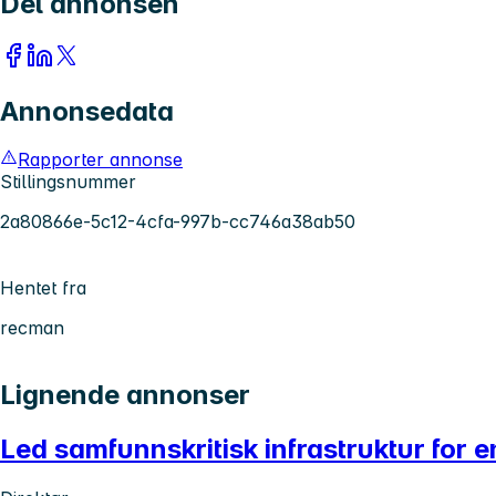
Del annonsen
Annonsedata
Rapporter annonse
Stillingsnummer
2a80866e-5c12-4cfa-997b-cc746a38ab50
Hentet fra
recman
Lignende annonser
Led samfunnskritisk infrastruktur for 