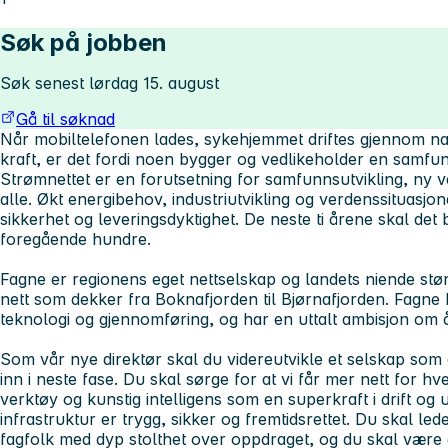
Søk på jobben
Søk senest lørdag 15. august
Gå til søknad
Når mobiltelefonen lades, sykehjemmet driftes gjennom nat
kraft, er det fordi noen bygger og vedlikeholder en samfunn
Strømnettet er en forutsetning for samfunnsutvikling, ny v
alle. Økt energibehov, industriutvikling og verdenssituasjonen
sikkerhet og leveringsdyktighet. De neste ti årene skal det
foregående hundre.
Fagne er regionens eget nettselskap og landets niende st
nett som dekker fra Boknafjorden til Bjørnafjorden. Fagne h
teknologi og gjennomføring, og har en uttalt ambisjon om å
Som vår nye direktør skal du videreutvikle et selskap som a
inn i neste fase. Du skal sørge for at vi får mer nett for hver
verktøy og kunstig intelligens som en superkraft i drift og 
infrastruktur er trygg, sikker og fremtidsrettet. Du skal le
fagfolk med dyp stolthet over oppdraget, og du skal være 