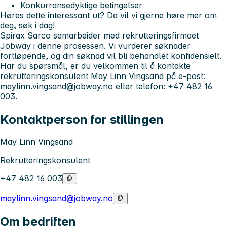
Konkurransedyktige betingelser
Høres dette interessant ut? Da vil vi gjerne høre mer om
deg, søk i dag!
Spirax Sarco samarbeider
med rekrutteringsfirmaet
Jobway i
denne prosessen. Vi vurderer søknader
fortløpende, og din søknad vil bli behandlet konfidensielt.
Har du spørsmål, er du velkommen til å kontakte
rekrutteringskonsulent May Linn Vingsand på e-post:
maylinn.vingsand@jobway.no
eller telefon: +47 482 16
003.
Kontaktperson for stillingen
May Linn Vingsand
Rekrutteringskonsulent
+47 482 16 003
maylinn.vingsand@jobway.no
Om bedriften