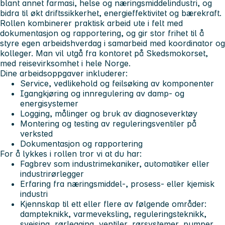
blant annet farmasi, helse og næringsmiddelindustri, og
bidra til økt driftssikkerhet, energieffektivitet og bærekraft.
Rollen kombinerer praktisk arbeid ute i felt med
dokumentasjon og rapportering, og gir stor frihet til å
styre egen arbeidshverdag i samarbeid med koordinator og
kolleger. Man vil utgå fra kontoret på Skedsmokorset,
med reisevirksomhet i hele Norge.
Dine arbeidsoppgaver inkluderer:
Service, vedlikehold og feilsøking av komponenter
Igangkjøring og innregulering av damp- og
energisystemer
Logging, målinger og bruk av diagnoseverktøy
Montering og testing av reguleringsventiler på
verksted
Dokumentasjon og rapportering
For å lykkes i rollen tror vi at du har:
Fagbrev som industrimekaniker, automatiker eller
industrirørlegger
Erfaring fra næringsmiddel-, prosess- eller kjemisk
industri
Kjennskap til ett eller flere av følgende områder:
dampteknikk, varmeveksling, reguleringsteknikk,
sveising, rørlegging, ventiler, rørsystemer, pumper