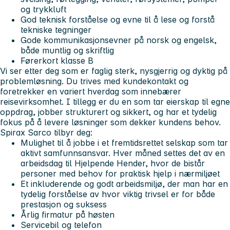
og trykkluft
God teknisk forståelse og evne til å lese og forstå
tekniske tegninger
Gode kommunikasjonsevner på norsk og engelsk,
både muntlig og skriftlig
Førerkort klasse B
Vi ser etter deg som er faglig sterk, nysgjerrig og dyktig på
problemløsning. Du trives med kundekontakt og
foretrekker en variert hverdag som innebærer
reisevirksomhet. I tillegg er du en som tar eierskap til egne
oppdrag, jobber strukturert og sikkert, og har et tydelig
fokus på å levere løsninger som dekker kundens behov.
Spirax Sarco tilbyr deg:
Mulighet til å jobbe i et fremtidsrettet selskap som tar
aktivt samfunnsansvar. Hver måned settes det av en
arbeidsdag til Hjelpende Hender, hvor de bistår
personer med behov for praktisk hjelp i nærmiljøet
Et inkluderende og godt arbeidsmiljø, der man har en
tydelig forståelse av hvor viktig trivsel er for både
prestasjon og suksess
Årlig firmatur på høsten
Servicebil og telefon