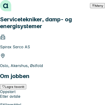
Hopp til innhold
Meny
Servicetekniker, damp- og
energisystemer
Spirax Sarco AS
Oslo, Akershus, Østfold
Om jobben
Lagre favoritt
Oppstart
Etter avtale
Stillingstittel