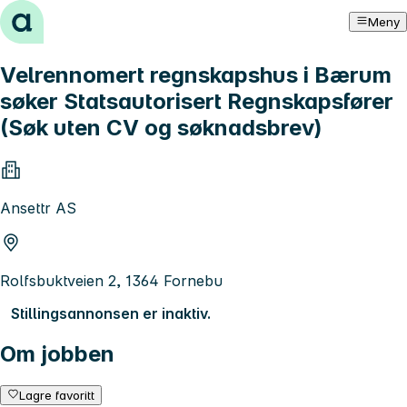
Hopp til innhold
Meny
Velrennomert regnskapshus i Bærum
søker Statsautorisert Regnskapsfører
(Søk uten CV og søknadsbrev)
Ansettr AS
Rolfsbuktveien 2, 1364 Fornebu
Stillingsannonsen er inaktiv.
Om jobben
Lagre favoritt