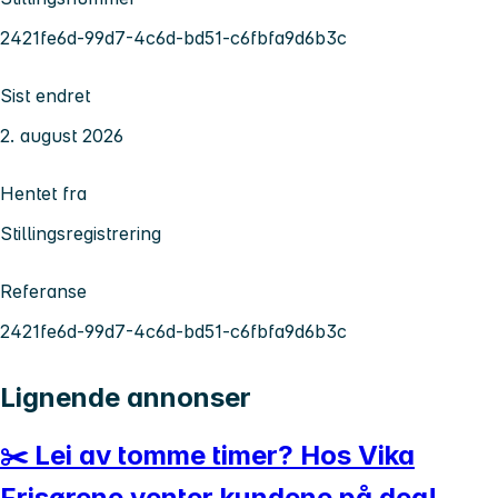
2421fe6d-99d7-4c6d-bd51-c6fbfa9d6b3c
Sist endret
2. august 2026
Hentet fra
Stillingsregistrering
Referanse
2421fe6d-99d7-4c6d-bd51-c6fbfa9d6b3c
Lignende annonser
✂️ Lei av tomme timer? Hos Vika
Frisørene venter kundene på deg!