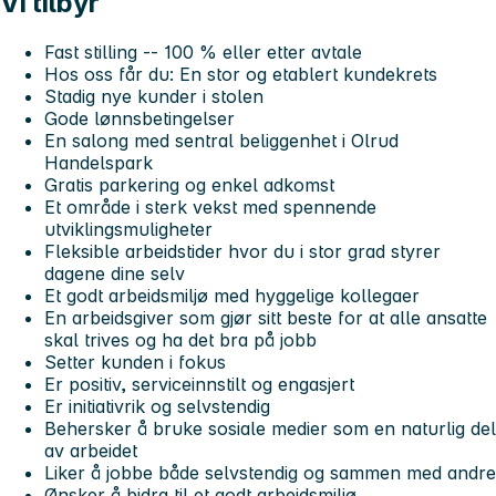
Vi tilbyr
Fast stilling -- 100 % eller etter avtale
Hos oss får du:
En stor og etablert kundekrets
Stadig nye kunder i stolen
Gode lønnsbetingelser
En salong med sentral beliggenhet i Olrud
Handelspark
Gratis parkering og enkel adkomst
Et område i sterk vekst med spennende
utviklingsmuligheter
Fleksible arbeidstider hvor du i stor grad styrer
dagene dine selv
Et godt arbeidsmiljø med hyggelige kollegaer
En arbeidsgiver som gjør sitt beste for at alle ansatte
skal trives og ha det bra på jobb
Setter kunden i fokus
Er positiv, serviceinnstilt og engasjert
Er initiativrik og selvstendig
Behersker å bruke sosiale medier som en naturlig del
av arbeidet
Liker å jobbe både selvstendig og sammen med andre
Ønsker å bidra til et godt arbeidsmiljø