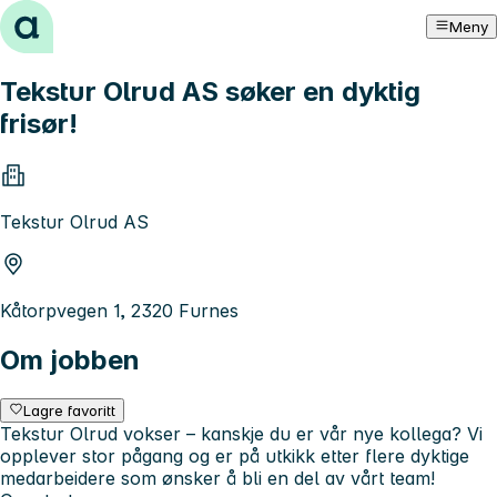
Hopp til innhold
Meny
Tekstur Olrud AS søker en dyktig
frisør!
Tekstur Olrud AS
Kåtorpvegen 1, 2320 Furnes
Om jobben
Lagre favoritt
Tekstur Olrud vokser – kanskje du er vår nye kollega? Vi
opplever stor pågang og er på utkikk etter flere dyktige
medarbeidere som ønsker å bli en del av vårt team!