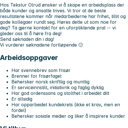
Hos Tekstur Olrud ønsker vi å skape en arbeidsplass der
både kunder og ansatte trives. Vi tror at de beste
resultatene kommer når medarbeiderne har frihet, tillit og
gode kollegaer rundt seg. Høres dette ut som noe for
deg? Ta gjerne kontakt for en uforpliktende prat -- vi
gleder oss til å høre fra deg!
Send søknaden din i dag!
Vi vurderer søknadene fortløpende 🙂
Arbeidsoppgaver
Har
svennebrev som frisør
Brenner for frisørfaget
Behersker norsk skriftlig og muntlig
Er serviceinnstilt, initiativrik og faglig dyktig
Har god ordenssans og stolthet i arbeidet ditt
Er allsidig
Har opparbeidet kundekrets (ikke et krav, men en
fordel)
Behersker sosiale medier og liker å inspirere kunder