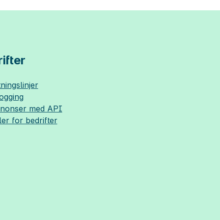
ifter
ningslinjer
logging
nnonser med API
ler for bedrifter