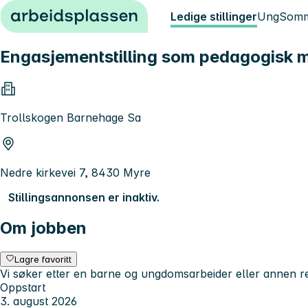
Hopp til innhold
Ledige stillinger
Ung
Somm
Engasjementstilling som pedagogisk m
Trollskogen Barnehage Sa
Nedre kirkevei 7, 8430 Myre
Stillingsannonsen er inaktiv.
Om jobben
Lagre favoritt
Vi søker etter en barne og ungdomsarbeider eller annen rel
Oppstart
3. august 2026