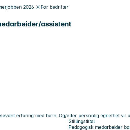
erjobben
2026
☀️
For bedrifter
edarbeider/assistent
evant erfaring med barn. Og/eller personlig egnethet vil bl
Stillingstittel
Pedagogisk medarbeider b