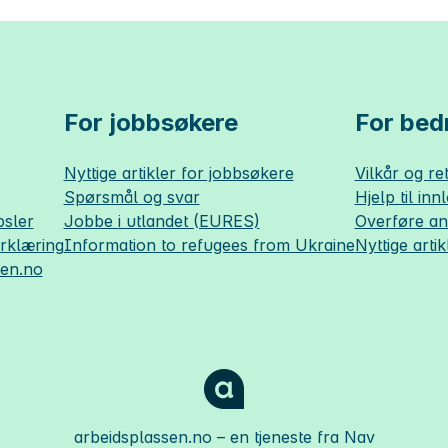
For jobbsøkere
For bedr
Nyttige artikler for jobbsøkere
Vilkår og ret
Spørsmål og svar
Hjelp til inn
sler
Jobbe i utlandet (EURES)
Overføre a
erklæring
Information to refugees from Ukraine
Nyttige artik
sen.no
arbeidsplassen.no
– en tjeneste fra Nav