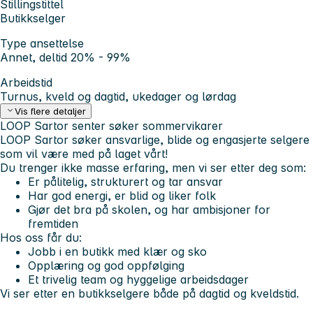
Stillingstittel
Butikkselger
Type ansettelse
Annet, deltid 20% - 99%
Arbeidstid
Turnus, kveld og dagtid, ukedager og lørdag
Vis flere detaljer
LOOP Sartor senter søker sommervikarer
LOOP Sartor
søker
ansvarlige, blide og engasjerte selgere
som vil være med på laget vårt!
Du trenger ikke masse erfaring, men vi ser etter deg som:
Er pålitelig, strukturert og tar ansvar
Har god energi, er blid og liker folk
Gjør det bra på skolen, og har ambisjoner for
fremtiden
Hos oss får du:
Jobb i en butikk med klær og sko
Opplæring og god oppfølging
Et trivelig team og hyggelige arbeidsdager
Vi ser etter en butikkselgere både på dagtid og kveldstid.