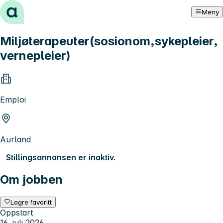
Hopp til innhold
Meny
Miljøterapeuter(sosionom,sykepleier,
vernepleier)
Emploi
Aurland
Stillingsannonsen er inaktiv.
Om jobben
Lagre favoritt
Oppstart
16. juli 2026