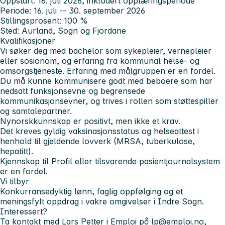
Oppstart:
16. juli 2026, inkludert opplæringsperiode
Periode:
16. juli -- 30. september 2026
Stillingsprosent:
100 %
Sted:
Aurland, Sogn og Fjordane
Kvalifikasjoner
Vi søker deg med bachelor som sykepleier, vernepleier
eller sosionom, og erfaring fra kommunal helse- og
omsorgstjeneste. Erfaring med målgruppen er en fordel.
Du må kunne kommunisere godt med beboere som har
nedsatt funksjonsevne og begrensede
kommunikasjonsevner, og trives i rollen som støttespiller
og samtalepartner.
Nynorskkunnskap er positivt, men ikke et krav.
Det kreves gyldig vaksinasjonsstatus og helseattest i
henhold til gjeldende lovverk (MRSA, tuberkulose,
hepatitt).
Kjennskap til Profil eller tilsvarende pasientjournalsystem
er en fordel.
Vi tilbyr
Konkurransedyktig lønn, faglig oppfølging og et
meningsfylt oppdrag i vakre omgivelser i Indre Sogn.
Interessert?
Ta kontakt med Lars Petter i Emploi på
lp@emploi.no
,