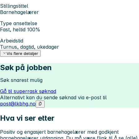
Stillingstittel
Barnehagelærer
Type ansettelse
Fast, heltid 100%
Arbeidstid
Turnus, dagtid, ukedager
Vis flere detaljer
Søk på jobben
Søk snarest mulig
Gå til superrask søknad
Alternativt kan du sende søknad via e-post til
post@lkbhg.no
Hva vi ser etter
Positiv og engasjert barnehagelærer med godkjent
barnehagelærer utdanning. Du må være flink til å se (alle)