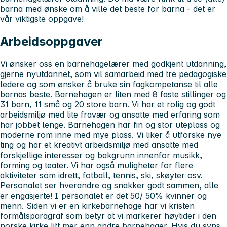
barna med ønske om å ville det beste for barna - det er
vår viktigste oppgave!
Arbeidsoppgaver
Vi ønsker oss en barnehagelærer med godkjent utdanning,
gjerne nyutdannet, som vil samarbeid med tre pedagogiske
ledere og som ønsker å bruke sin fagkompetanse til alle
barnas beste. Barnehagen er liten med 8 faste stillinger og
31 barn, 11 små og 20 store barn. Vi har et rolig og godt
arbeidsmiljø med lite fravær og ansatte med erfaring som
har jobbet lenge. Barnehagen har fin og stor uteplass og
moderne rom inne med mye plass. Vi liker å utforske nye
ting og har et kreativt arbeidsmiljø med ansatte med
forskjellige interesser og bakgrunn innenfor musikk,
forming og teater. Vi har også muligheter for flere
aktiviteter som idrett, fotball, tennis, ski, skøyter osv.
Personalet ser hverandre og snakker godt sammen, alle
er engasjerte! I personalet er det 50/ 50% kvinner og
menn. Siden vi er en kirkebarnehage har vi kristen
formålsparagraf som betyr at vi markerer høytider i den
norske kirke litt mer enn andre barnehager. Hvis du syns