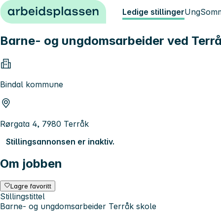
Hopp til innhold
Ledige stillinger
Ung
Somm
Barne- og ungdomsarbeider ved Terrå
Bindal kommune
Rørgata 4, 7980 Terråk
Stillingsannonsen er inaktiv.
Om jobben
Lagre favoritt
Stillingstittel
Barne- og ungdomsarbeider Terråk skole