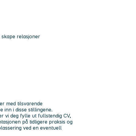
 skape relasjoner
nger med tilsvarende
 inn i disse stillingene.
vi deg fylle ut fullstendig CV,
asjonen på tidligere praksis og
splassering ved en eventuell