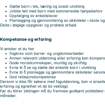
Støtte barn i lek, læring og sosial utvikling
Jobbe tett med barn med sammensatte hjelpebehov
Oppfølging av enkeltelever
Planlegging og gjennomføring av aktiviteter i skole o
Delta i daglige oppgaver og praktisk arbeid
Kompetanse og erfaring
Vi ønsker at du har
Fagbrev som barne- og ungdomsarbeider
Annen relevant utdanning eller erfaring kan kompen
Gode norskkunnskaper, muntlig og skriftlig
Evne til å se og støtte det enkelte barn i utvikling
Evne til å planlegge og gjennomføre aktiviteter selvst
God relasjonskompetanse
Dersom vi ikke får søkere med fagutdanning, kan vi ansette i
erfaring og egnethet vil da bli vektlagt.
Før du tiltrer stillingen må du fremvise godkjent politiattes
måneder.