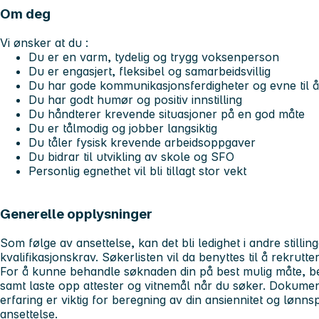
Om deg
Vi ønsker at du :
Du er en varm, tydelig og trygg voksenperson
Du er engasjert, fleksibel og samarbeidsvillig
Du har gode kommunikasjonsferdigheter og evne til å
Du har godt humør og positiv innstilling
Du håndterer krevende situasjoner på en god måte
Du er tålmodig og jobber langsiktig
Du tåler fysisk krevende arbeidsoppgaver
Du bidrar til utvikling av skole og SFO
Personlig egnethet vil bli tillagt stor vekt
Generelle opplysninger
Som følge av ansettelse, kan det bli ledighet i andre stilli
kvalifikasjonskrav. Søkerlisten vil da benyttes til å rekruttere
For å kunne behandle søknaden din på best mulig måte, ber 
samt laste opp attester og vitnemål når du søker. Dokument
erfaring er viktig for beregning av din ansiennitet og lønn
ansettelse.