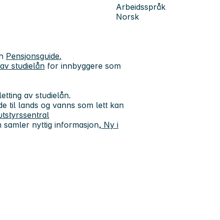
Arbeidsspråk
Norsk
en
Pensjonsguide.
av studielån
for innbyggere som
letting av studielån.
de til lands og vanns som lett kan
utstyrssentral
m samler nyttig informasjon,
Ny i