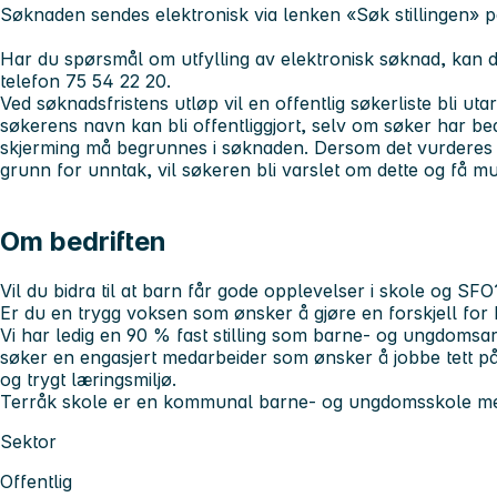
Søknaden sendes elektronisk via lenken «Søk stillingen» p
Har du spørsmål om utfylling av elektronisk søknad, kan
telefon 75 54 22 20.
Ved søknadsfristens utløp vil en offentlig søkerliste bli u
søkerens navn kan bli offentliggjort, selv om søker har b
skjerming må begrunnes i søknaden. Dersom det vurderes at
grunn for unntak, vil søkeren bli varslet om dette og få mu
Om bedriften
Vil du bidra til at barn får gode opplevelser i skole og SFO
Er du en trygg voksen som ønsker å gjøre en forskjell for 
Vi har ledig en
90 % fast stilling som barne- og ungdomsa
søker en engasjert medarbeider som ønsker å jobbe tett på 
og trygt læringsmiljø.
Terråk skole er en kommunal barne- og ungdomsskole med
Sektor
Offentlig