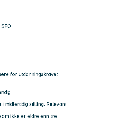
g SFO
sere for utdanningskravet
endig
 midlertidig stilling. Relevant
t som ikke er eldre enn tre