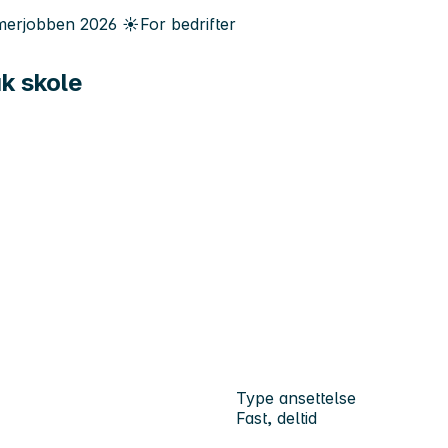
erjobben
2026
☀️
For bedrifter
k skole
Type ansettelse
Fast, deltid