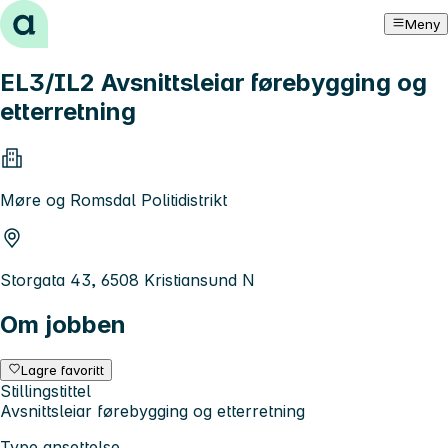
Hopp til innhold
Meny
EL3/IL2 Avsnittsleiar førebygging og
etterretning
Møre og Romsdal Politidistrikt
Storgata 43, 6508 Kristiansund N
Om jobben
Lagre favoritt
Stillingstittel
Avsnittsleiar førebygging og etterretning
Type ansettelse