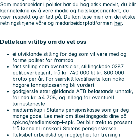
Som medarbeidar i politiet har du høg etisk medvit, du blir
kjenneteikna av å vere modig og heilskapsorientert, du
viser respekt og er tett på. Du kan lese meir om dei etiske
retningslinjene våre og medarbeidarplattformen
her
.
Dette kan vi tilby om du vel oss
ei utviklande stilling for deg som vil vere med og
forme politiet for framtida
fast stilling som avsnittsleiar, stillingskode 0287
politioverbetjent, frå kr. 740 000 til kr. 800 000
brutto per år. For særskilt kvalifiserte kan noko
høgare lønnsplassering bli vurdert.
godtgjersle etter gjeldande ATB belastande unntak,
for tida kr. 44 708, og tillegg for eventuell
turnusteneste
medlemskap i Statens pensjonskasse som gir deg
mange gode. Les meir om tilsettingsgoda dine på
spk.no/medlemskap-i-spk. Det blir trekt to prosent
frå lønna til innskot i Statens pensjonskasse.
fleksibel arbeidstid og moglegheit for trening i