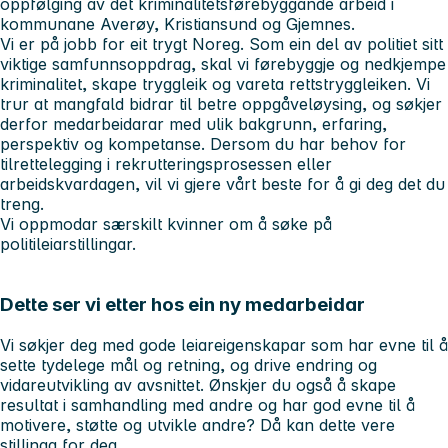
oppfølging av det kriminalitetsførebyggande arbeid i
kommunane Averøy, Kristiansund og Gjemnes.
Vi er på jobb for eit trygt Noreg. Som ein del av politiet sitt
viktige samfunnsoppdrag, skal vi førebyggje og nedkjempe
kriminalitet, skape tryggleik og vareta rettstryggleiken. Vi
trur at mangfald bidrar til betre oppgåveløysing, og søkjer
derfor medarbeidarar med ulik bakgrunn, erfaring,
perspektiv og kompetanse. Dersom du har behov for
tilrettelegging i rekrutteringsprosessen eller
arbeidskvardagen, vil vi gjere vårt beste for å gi deg det du
treng.
Vi oppmodar særskilt kvinner om å søke på
politileiarstillingar.
Dette ser vi etter hos ein ny medarbeidar
Vi søkjer deg med gode leiareigenskapar som har evne til å
sette tydelege mål og retning, og drive endring og
vidareutvikling av avsnittet. Ønskjer du også å skape
resultat i samhandling med andre og har god evne til å
motivere, støtte og utvikle andre? Då kan dette vere
stillinga for deg.