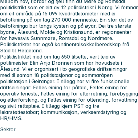
Mellom hav, fjordar og fjell finn du Møre og Romsdal
politidistrikt som er eitt av 12 politidistrikt i Noreg. Vi femnar
om eit område på 15 099 kvadratkilometer med ei
befolkning på om lag 270 000 menneske. Ein stor del av
befolkninga bur langs kysten og på øyar. Dei tre største
byane, Ålesund, Molde og Kristiansund, er regionsenter
for høvesvis Sunnmøre, Romsdal og Nordmøre.
Politidistriktet har også kontinentalsokkelberedskap frå
Stad til Helgeland.
Politidistriktet med om lag 650 tilsette, vert leia av
politimeister Elin Anja Drønnen som har hovudsete i
Ålesund. Vi er organisert i to geografiske driftseiningar
med til saman 18 politistasjonar og sommaråpen
politistasjon i Geiranger. I tillegg har vi fire funksjonelle
driftseiningar: Felles eining for påtale, Felles eining for
operativ teneste, Felles eining for etterretning, førebygging
og etterforsking, og Felles eining for utlending, forvaltning
og sivil rettspleie. I tillegg kjem PST og tre
leiarstøttestabar; kommunikasjon, verksemdstyring og
HR/HMS.
Sektor