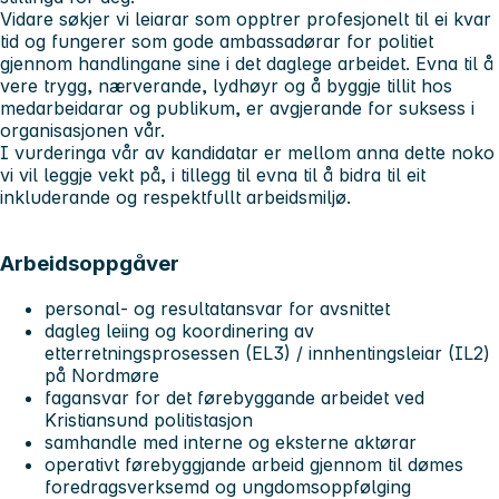
Vidare søkjer vi leiarar som opptrer profesjonelt til ei kvar
tid og fungerer som gode ambassadørar for politiet
gjennom handlingane sine i det daglege arbeidet. Evna til å
vere trygg, nærverande, lydhøyr og å byggje tillit hos
medarbeidarar og publikum, er avgjerande for suksess i
organisasjonen vår.
I vurderinga vår av kandidatar er mellom anna dette noko
vi vil leggje vekt på, i tillegg til evna til å bidra til eit
inkluderande og respektfullt arbeidsmiljø.
Arbeidsoppgåver
personal- og resultatansvar for avsnittet
dagleg leiing og koordinering av
etterretningsprosessen (EL3) / innhentingsleiar (IL2)
på Nordmøre
fagansvar for det førebyggande arbeidet ved
Kristiansund politistasjon
samhandle med interne og eksterne aktørar
operativt førebyggjande arbeid gjennom til dømes
foredragsverksemd og ungdomsoppfølging