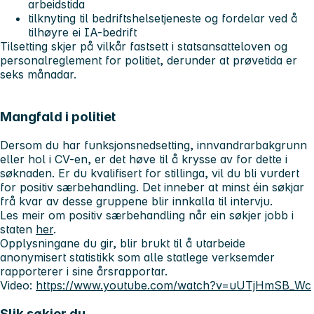
arbeidstida
tilknyting til bedriftshelsetjeneste og fordelar ved å
tilhøyre ei IA-bedrift
Tilsetting skjer på vilkår fastsett i statsansatteloven og
personalreglement for politiet, derunder at prøvetida er
seks månadar.
Mangfald i politiet
Dersom du har funksjonsnedsetting, innvandrarbakgrunn
eller hol i CV-en, er det høve til å krysse av for dette i
søknaden. Er du kvalifisert for stillinga, vil du bli vurdert
for positiv særbehandling. Det inneber at minst éin søkjar
frå kvar av desse gruppene blir innkalla til intervju.
Les meir om positiv særbehandling når ein søkjer jobb i
staten
her
.
Opplysningane du gir, blir brukt til å utarbeide
anonymisert statistikk som alle statlege verksemder
rapporterer i sine årsrapportar.
Video:
https://www.youtube.com/watch?v=uUTjHmSB_Wc
Slik søkjer du