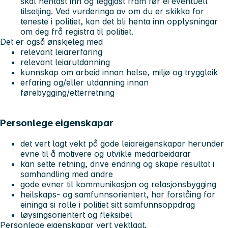
skal hentast inn og leggjast fram før ei eventuell
tilsetjing. Ved vurderinga av om du er skikka for
teneste i politiet, kan det bli henta inn opplysningar
om deg frå registra til politiet.
Det er også ønskjeleg med
relevant leiarerfaring
relevant leiarutdanning
kunnskap om arbeid innan helse, miljø og tryggleik
erfaring og/eller utdanning innan
førebygging/etterretning
Personlege eigenskapar
det vert lagt vekt på gode leiareigenskapar herunder
evne til å motivere og utvikle medarbeidarar
kan sette retning, drive endring og skape resultat i
samhandling med andre
gode evner til kommunikasjon og relasjonsbygging
heilskaps- og samfunnsorientert, har forståing for
eininga si rolle i politiet sitt samfunnsoppdrag
løysingsorientert og fleksibel
Personlege eigenskapar vert vektlagt.