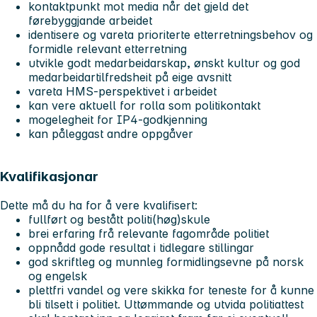
kontaktpunkt mot media når det gjeld det
førebyggjande arbeidet
identisere og vareta prioriterte etterretningsbehov og
formidle relevant etterretning
utvikle godt medarbeidarskap, ønskt kultur og god
medarbeidartilfredsheit på eige avsnitt
vareta HMS-perspektivet i arbeidet
kan vere aktuell for rolla som politikontakt
mogelegheit for IP4-godkjenning
kan påleggast andre oppgåver
Kvalifikasjonar
Dette må du ha for å vere kvalifisert:
fullført og bestått politi(høg)skule
brei erfaring frå relevante fagområde politiet
oppnådd gode resultat i tidlegare stillingar
god skriftleg og munnleg formidlingsevne på norsk
og engelsk
plettfri vandel og vere skikka for teneste for å kunne
bli tilsett i politiet. Uttømmande og utvida politiattest