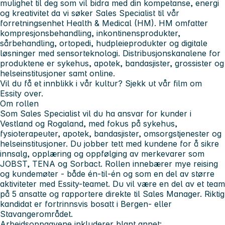
mulighet til deg som vil bidra med din kompetanse, energi
og kreativitet da vi søker Sales Specialist til vår
forretningsenhet Health & Medical (HM). HM omfatter
kompresjonsbehandling, inkontinensprodukter,
sårbehandling, ortopedi, hudpleieprodukter og digitale
løsninger med sensorteknologi. Distribusjonskanalene for
produktene er sykehus, apotek, bandasjister, grossister og
helseinstitusjoner samt online.
Vil du få et innblikk i vår kultur? Sjekk ut vår film om
Essity over.
Om rollen
Som Sales Specialist vil du ha ansvar for kunder i
Vestland og Rogaland, med fokus på sykehus,
fysioterapeuter, apotek, bandasjister, omsorgstjenester og
helseinstitusjoner. Du jobber tett med kundene for å sikre
innsalg, opplæring og oppfølging av merkevarer som
JOBST, TENA og Sorbact. Rollen innebærer mye reising
og kundemøter - både én-til-én og som en del av større
aktiviteter med Essity-teamet. Du vil være en del av et team
på 5 ansatte og rapportere direkte til Sales Manager. Riktig
kandidat er fortrinnsvis bosatt i Bergen- eller
Stavangerområdet.
Arbeidsoppgavene inkluderer blant annet: