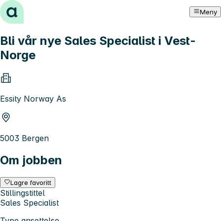
Hopp til innhold
Meny
Bli vår nye Sales Specialist i Vest-
Norge
Essity Norway As
5003 Bergen
Om jobben
Lagre favoritt
Stillingstittel
Sales Specialist
Type ansettelse