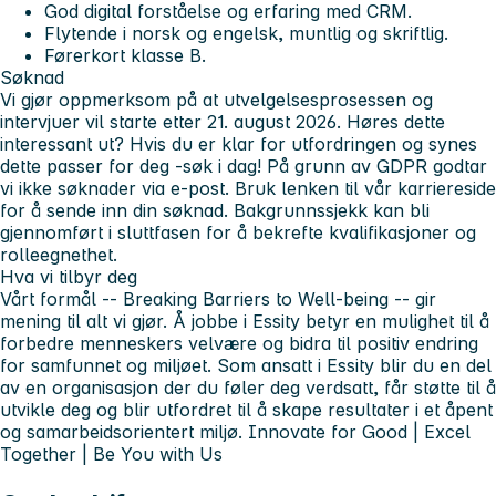
God digital forståelse og erfaring med CRM.
Flytende i norsk og engelsk, muntlig og skriftlig.
Førerkort klasse B.
Søknad
Vi gjør oppmerksom på at utvelgelsesprosessen og
intervjuer vil starte etter 21. august 2026. Høres dette
interessant ut? Hvis du er klar for utfordringen og synes
dette passer for deg -søk i dag! På grunn av GDPR godtar
vi ikke søknader via e-post. Bruk lenken til vår karriereside
for å sende inn din søknad. Bakgrunnssjekk kan bli
gjennomført i sluttfasen for å bekrefte kvalifikasjoner og
rolleegnethet.
Hva vi tilbyr deg
Vårt formål -- Breaking Barriers to Well-being -- gir
mening til alt vi gjør. Å jobbe i Essity betyr en mulighet til å
forbedre menneskers velvære og bidra til positiv endring
for samfunnet og miljøet. Som ansatt i Essity blir du en del
av en organisasjon der du føler deg verdsatt, får støtte til å
utvikle deg og blir utfordret til å skape resultater i et åpent
og samarbeidsorientert miljø. Innovate for Good | Excel
Together | Be You with Us