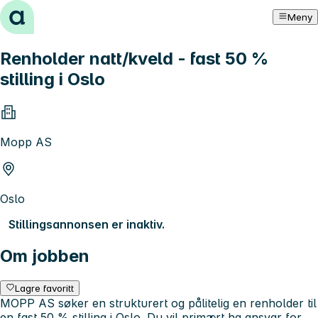
Hopp til innhold
Meny
Renholder natt/kveld - fast 50 %
stilling i Oslo
Mopp AS
Oslo
Stillingsannonsen er inaktiv.
Om jobben
Lagre favoritt
MOPP AS søker en strukturert og pålitelig en renholder til
en fast 50 % stilling i Oslo. Du vil primært ha ansvar for