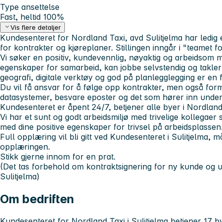
Type ansettelse
Fast, heltid 100%
Vis flere detaljer
Kundesenteret for Nordland Taxi, avd Sulitjelma har ledig
for kontrakter og kjøreplaner. Stillingen inngår i "teamet f
Vi søker en positiv, kundevennlig, nøyaktig og arbeidsom
egenskaper for samarbeid, kan jobbe selvstendig og takler 
geografi, digitale verktøy og god på planlegglegging er en 
Du vil få ansvar for å følge opp kontrakter, men også for
datasystemer, besvare eposter og det som hører inn under s
Kundesenteret er åpent 24/7, betjener alle byer i Nordland
Vi har et sunt og godt arbeidsmiljø med trivelige kollegaer
med dine positive egenskaper for trivsel på arbeidsplassen
Full opplæring vil bli gitt ved Kundesenteret i Sulitjelma, 
opplæringen.
Stikk gjerne innom for en prat.
(Det tas forbehold om kontraktsignering for ny kunde og u
Sulitjelma)
Om bedriften
Kundesenteret for Nordland Taxi i Sulitjelma betjener 17 bye