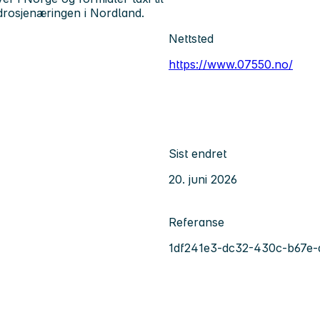
 drosjenæringen i Nordland.
Nettsted
https://www.07550.no/
Sist endret
20. juni 2026
Referanse
1df241e3-dc32-430c-b67e