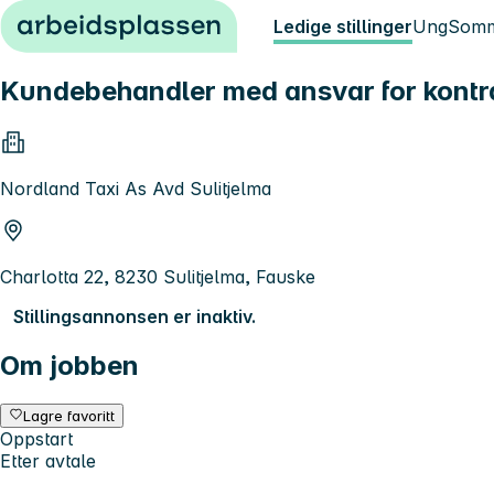
Hopp til innhold
Ledige stillinger
Ung
Somm
Kundebehandler med ansvar for kontra
Nordland Taxi As Avd Sulitjelma
Charlotta 22, 8230 Sulitjelma, Fauske
Stillingsannonsen er inaktiv.
Om jobben
Lagre favoritt
Oppstart
Etter avtale