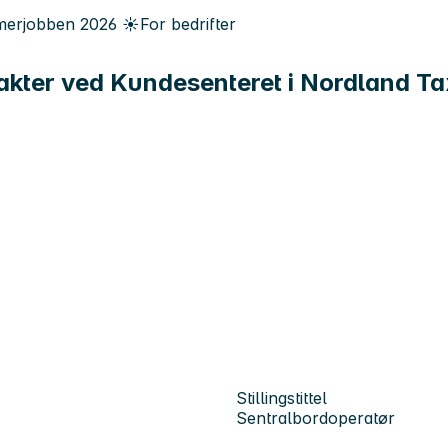
erjobben
2026
☀️
For bedrifter
kter ved Kundesenteret i Nordland Tax
Stillingstittel
Sentralbordoperatør