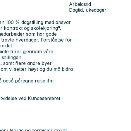
Arbeidstid
Dagtid, ukedager
 en 100 % dagstilling med ansvar
or kontrakt og skolekjøring".
 medarbeider som har gode
travle hverdager. Forståelse for
fordel.
midle turer gjennom våre
tillingen.
, samt flere andre byer.
 som vi setter høyt og du må bidra
.
må også påregne reise ifm
tvidelse ved Kundesenteret i
r i Norge og formidler taxi til