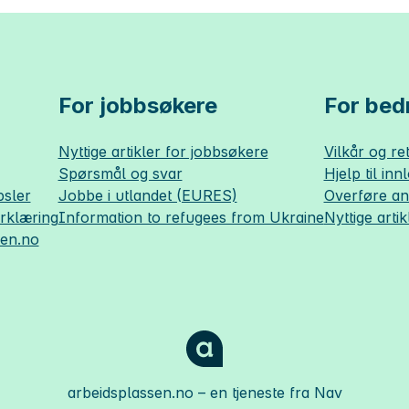
For jobbsøkere
For bedr
Nyttige artikler for jobbsøkere
Vilkår og ret
Spørsmål og svar
Hjelp til inn
sler
Jobbe i utlandet (EURES)
Overføre a
erklæring
Information to refugees from Ukraine
Nyttige artik
sen.no
arbeidsplassen.no
– en tjeneste fra Nav