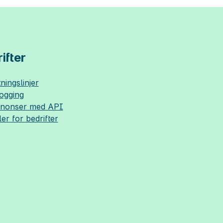
ifter
ningslinjer
logging
nnonser med API
ler for bedrifter