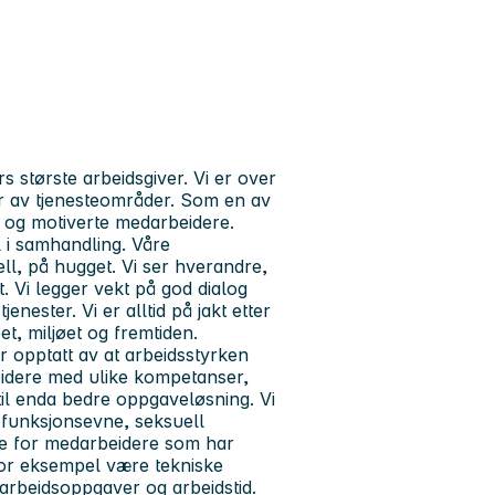
største arbeidsgiver. Vi er over
er av tjenesteområder. Som en av
e og motiverte medarbeidere.
il i samhandling. Våre
ell, på hugget.
Vi ser hverandre,
. Vi legger vekt på god dialog
ester. Vi er alltid på jakt etter
t, miljøet og fremtiden.
 opptatt av at arbeidsstyrken
eidere med ulike kompetanser,
til enda bedre oppgaveløsning. Vi
n, funksjonsevne, seksuell
egge for medarbeidere som har
 for eksempel være tekniske
, arbeidsoppgaver og arbeidstid.