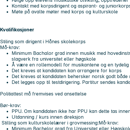
Følge opp elevens musikalske utvikling, opptredener
Kontakt med korpsdirigent og aspirant- og juniorkorps
Møte på avalte møter med korps og kulturskole
Kvalifikasjoner
Stiling som dirigent i Hånes skolekorps
Må-krav:
Minimum Bachalor grad innen musikk med hovedinstru
slagverk fra universitet eller høgskole
Å være en rollemodell for musikantene og en tydelig 
Det kreves at kandidaten kan arrangere for korps
Det kreves at kandidaten behersker norsk godt både mu
Det legges opp til testdirigering. Partitur sendes kandi
Politiattest må fremvises ved ansettelse
Bør-krav:
PPU. Om kandidaten ikke har PPU kan dette tas innen 
Utdanning / kurs innen direksjon
Stilling som kulturskolelærer i grovmessing:
Må-krav:
Minimum Bachelor grad fra Universitet eller Høgskol