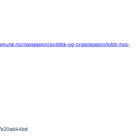
mmune.no/navigasjon/politikk-og-organisasjon/jobb-hos-
7e20ad44bd