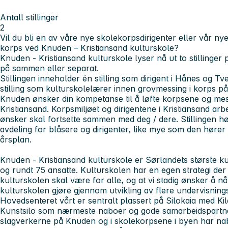
Antall stillinger
2
Vil du bli en av våre nye skolekorpsdirigenter eller vår ny
korps ved Knuden – Kristiansand kulturskole?
Knuden - Kristiansand kulturskole lyser nå ut to stillinge
på sammen eller separat.
Stillingen inneholder én stilling som dirigent i Hånes og T
stilling som kulturskolelærer innen grovmessing i korps p
Knuden ønsker din kompetanse til å løfte korpsene og mess
Kristiansand. Korpsmiljøet og dirigentene i Kristiansand ar
ønsker skal fortsette sammen med deg / dere. Stillingen h
avdeling for blåsere og dirigenter, like mye som den hører 
årsplan.
Knuden - Kristiansand kulturskole er Sørlandets største k
og rundt 75 ansatte. Kulturskolen har en egen strategi der 
kulturskolen skal være for alle, og at vi stadig ønsker å nå
kulturskolen gjøre gjennom utvikling av flere undervisnings
Hovedsenteret vårt er sentralt plassert på Silokaia med Ki
Kunstsilo som nærmeste naboer og gode samarbeidspartne
slagverkerne på Knuden og i skolekorpsene i byen har nabos