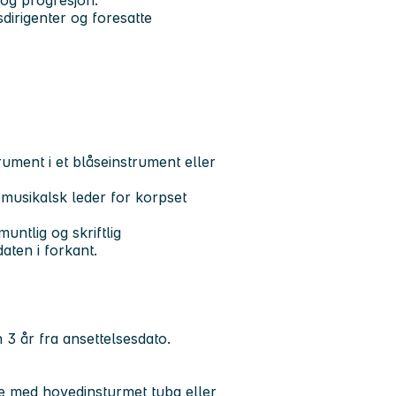
 og progresjon.
dirigenter og foresatte
ment i et blåseinstrument eller
musikalsk leder for korpset
ntlig og skriftlig
daten i forkant.
3 år fra ansettelsesdato.
e med hovedinsturmet tuba eller