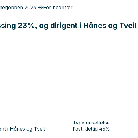
erjobben
2026
☀️
For bedrifter
essing 23%, og dirigent i Hånes og Tve
Type ansettelse
ent i Hånes og Tveit
Fast, deltid 46%