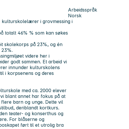
Arbeidsspråk
Norsk
e kulturskolelærer i grovmessing i
r på totalt 46% % som kan søkes
veit skolekorps på 23%, og én
å 23%.
ingmiljøet videre her i
beider godt sammen. Et arbeid vi
ører innunder kulturskolens
til i korpsenens og deres
ulturskole med ca. 2000 elever
vi blant annet har fokus på at
 flere barn og unge. Dette vil
tilbud, deriblandt kortkurs.
lden teater- og konserthus og
re. For blåserne og
kapet ført til et utrolig bra