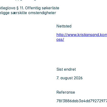
leglova § 11. Offentlig søkerliste
eligge særskilte omstendigheter
Nettsted
http://www.kristiansand.ko
oss/
Sist endret
7. august 2026
Referanse
78f3886dab3a4dd7927297