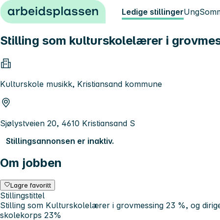
Hopp til innhold
Ledige stillinger
Ung
Somm
Stilling som kulturskolelærer i grovm
Kulturskole musikk, Kristiansand kommune
Sjølystveien 20, 4610 Kristiansand S
Stillingsannonsen er inaktiv.
Om jobben
Lagre favoritt
Stillingstittel
Stilling som Kulturskolelærer i grovmessing 23 %, og dirig
skolekorps 23%