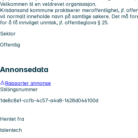
Velkommen til en veldrevet organisasjon.
Kristiansand kommune praktiserer meroffentlighet, jf. offent
vil normalt inneholde navn på samtlige søkere. Det må for
for å få innvilget unntak, jf. offentleglova § 25.
Sektor
Offentlig
Annonsedata
Rapporter annonse
Stillingsnummer
1de8c8e1-ccfb-4c57-a4a8-1628d046100d
Hentet fra
talentech