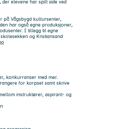
der elevene har spilt side ved
ser på Vågsbygd kultursenter,
den har også egne produksjoner,
usenter. I tillegg til egne
 skolesekken og Kristiansand
no
ter, konkurranser med mer.
rrangere for korpset samt skrive
mellom instruktører, aspirant- og
en