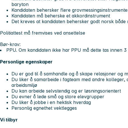
baryton
Kandidaten behersker flere grovmessingsinstrumente
Kandidaten må beherske et akkordinstrument
Det kreves at kandidaten behersker godt norsk både mu
Politiattest må fremvises ved ansettelse
Bør-k
rav:
PPU. Om kandidaten ikke har PPU må dette tas innen 3 
Personlige egenskaper
Du er god til å samhandle og å skape relasjoner og
Du liker å samarbeide i fagteam med andre kolleger, og 
arbeidsmiljø
Du kan arbeide selvstendig og er løsningsorientert
Du evner å lede små og store elevgrupper
Du liker å jobbe i en hektisk hverdag
Personlig egnethet vektlegges
Vi tilbyr