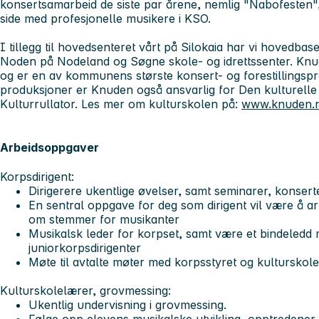
konsertsamarbeid de siste par årene, nemlig "Nabofesten", 
side med profesjonelle musikere i KSO.
I tillegg til hovedsenteret vårt på Silokaia har vi hovedba
Noden på Nodeland og Søgne skole- og idrettssenter. Knu
og er en av kommunens største konsert- og forestillingsprod
produksjoner er Knuden også ansvarlig for Den kulturelle
Kulturrullator. Les mer om kulturskolen på:
www.knuden.
Arbeidsoppgaver
Korpsdirigent:
Dirigerere ukentlige øvelser, samt seminarer, konser
En sentral oppgave for deg som dirigent vil være å a
om stemmer for musikanter
Musikalsk leder for korpset, samt være et bindeledd 
juniorkorpsdirigenter
Møte til avtalte møter med korpsstyret og kulturskol
Kulturskolelærer, grovmessing:
Ukentlig undervisning i grovmessing.