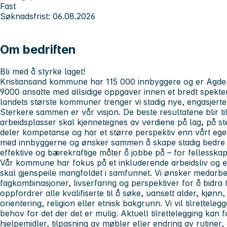
Fast
Søknadsfrist: 06.08.2026
Om bedriften
Bli med å styrke laget!
Kristiansand kommune har 115 000 innbyggere og er Agders 
9000 ansatte med allsidige oppgaver innen et bredt spekt
landets største kommuner trenger vi stadig nye, engasjert
Sterkere sammen er vår visjon.
De beste resultatene blir t
arbeidsplasser skal kjennetegnes av verdiene
på
lag, på st
deler kompetanse og har et større perspektiv enn vårt eget
med innbyggerne og ønsker sammen å skape stadig bedre tjen
effektive og bærekraftige måter å jobbe på – for fellesskape
Vår kommune har fokus på et inkluderende arbeidsliv og er
skal gjenspeile mangfoldet i samfunnet. Vi ønsker medarb
fagkombinasjoner, livserfaring og perspektiver for å bidra 
oppfordrer alle kvalifiserte til å søke, uansett alder, kjøn
orientering, religion eller etnisk bakgrunn. Vi vil tilrettel
behov for det der det er mulig. Aktuell tilrettelegging kan
hjelpemidler, tilpasning av møbler eller endring av rutiner